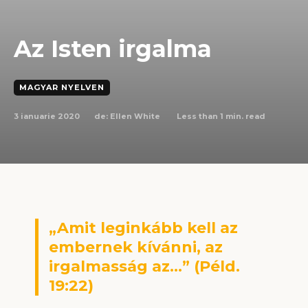
Az Isten irgalma
MAGYAR NYELVEN
3 ianuarie 2020
Less than 1
min. read
de:
Ellen White
„Amit leginkább kell az
embernek kívánni, az
irgalmasság az…” (Péld.
19:22)