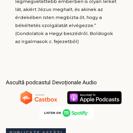
legmegvetettebb emberben is olyan lelket
lát, akiért Jézus meghalt, és akinek az
érdekében Isten megbízta őt, hogy a
békéltetés szolgálatát elvégezze.”
(Gondolatok a Hegyi beszédről, Boldogok
az irgalmasok c. fejezetből)
Ascultă podcastul Devoționale Audio
PUBLICATE ASTĂZI