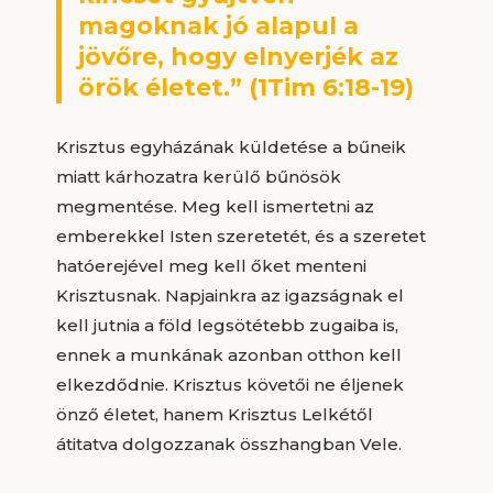
magoknak jó alapul a
jövőre, hogy elnyerjék az
örök életet.” (1Tim 6:18-19)
Krisztus egyházának küldetése a bűneik
miatt kárhozatra kerülő bűnösök
megmentése. Meg kell ismertetni az
emberekkel Isten szeretetét, és a szeretet
hatóerejével meg kell őket menteni
Krisztusnak. Napjainkra az igazságnak el
kell jutnia a föld legsötétebb zugaiba is,
ennek a munkának azonban otthon kell
elkezdődnie. Krisztus követői ne éljenek
önző életet, hanem Krisztus Lelkétől
átitatva dolgozzanak összhangban Vele.