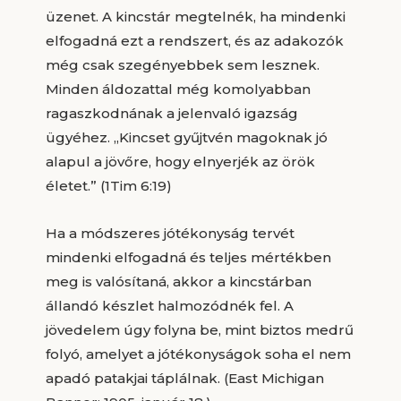
üzenet. A kincstár megtelnék, ha mindenki
elfogadná ezt a rendszert, és az adakozók
még csak szegényebbek sem lesznek.
Minden áldozattal még komolyabban
ragaszkodnának a jelenvaló igazság
ügyéhez. „Kincset gyűjtvén magoknak jó
alapul a jövőre, hogy elnyerjék az örök
életet.” (1Tim 6:19)
Ha a módszeres jótékonyság tervét
mindenki elfogadná és teljes mértékben
meg is valósítaná, akkor a kincstárban
állandó készlet halmozódnék fel. A
jövedelem úgy folyna be, mint biztos medrű
folyó, amelyet a jótékonyságok soha el nem
apadó patakjai táplálnak. (East Michigan