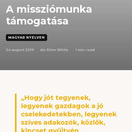
A missziómunka
támogatása
MAGYAR NYELVEN
24 august 2019
1
min. read
de:
Ellen White
„Hogy jót tegyenek,
legyenek gazdagok a jó
cselekedetekben, legyenek
szíves adakozók, közlők,
kincset gyűjtvén