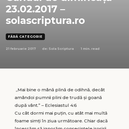
23.02.2017 –
solascriptura.ro
FĂRĂ CATEGORIE
21 februarie 2017
1
min. read
de:
Sola Scriptura
„Mai bine o mână plină de odihnă, decât
amândoi pumnii plini de trudă şi goană
după vânt.” – Eclesiastul 4:6
Cu cât dormi mai puţin, cu atât mai multă
foame simţi în ziua următoare. Chiar dacă
încercăm să ignorăm consecinţele irosirii