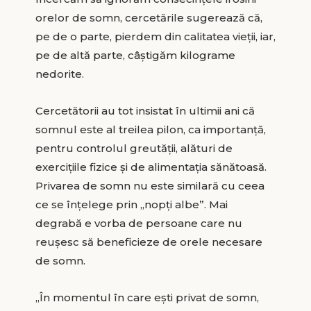
orelor de somn, cercetările sugerează că,
pe de o parte, pierdem din calitatea vieţii, iar,
pe de altă parte, câştigăm kilograme
nedorite.
Cercetătorii au tot insistat în ultimii ani că
somnul este al treilea pilon, ca importanţă,
pentru controlul greutăţii, alături de
exerciţiile fizice şi de alimentaţia sănătoasă.
Privarea de somn nu este similară cu ceea
ce se înţelege prin „nopţi albe”. Mai
degrabă e vorba de persoane care nu
reuşesc să beneficieze de orele necesare
de somn.
„În momentul în care eşti privat de somn,