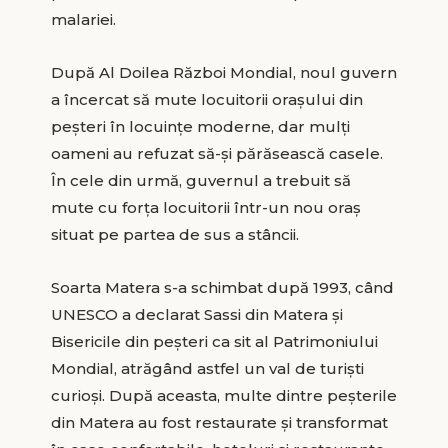
malariei.
După Al Doilea Război Mondial, noul guvern
a încercat să mute locuitorii oraşului din
peşteri în locuinţe moderne, dar mulţi
oameni au refuzat să-şi părăsească casele.
În cele din urmă, guvernul a trebuit să
mute cu forţa locuitorii într-un nou oraş
situat pe partea de sus a stâncii.
Soarta Matera s-a schimbat după 1993, când
UNESCO a declarat Sassi din Matera şi
Bisericile din peşteri ca sit al Patrimoniului
Mondial, atrăgând astfel un val de turişti
curioşi. După aceasta, multe dintre peşterile
din Matera au fost restaurate şi transformat