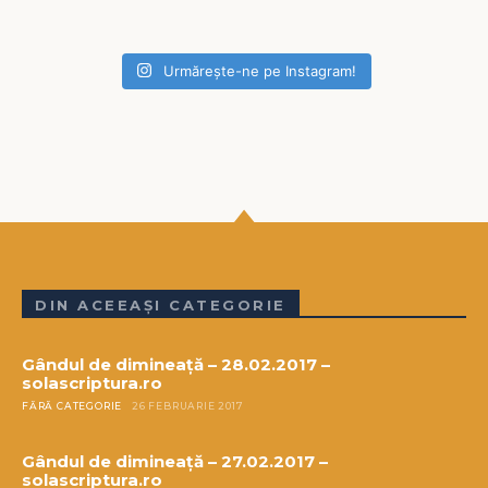
Urmărește-ne pe Instagram!
DIN ACEEAȘI CATEGORIE
Gândul de dimineață – 28.02.2017 –
solascriptura.ro
FĂRĂ CATEGORIE
26 FEBRUARIE 2017
Gândul de dimineață – 27.02.2017 –
solascriptura.ro