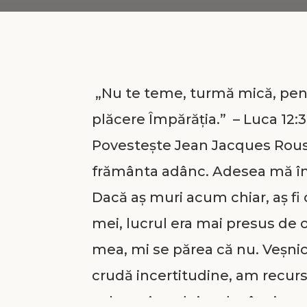
„Nu te teme, turmă mică, pent
plăcere Împărăţia.” – Luca 12:
Povesteşte Jean Jacques Rou
frământa adânc. Adesea mă în
Dacă aş muri acum chiar, aş fi
mei, lucrul era mai presus de o
mea, mi se părea că nu. Veşnic 
crudă incertitudine, am recurs
cele mai vrednice de râs şi pen