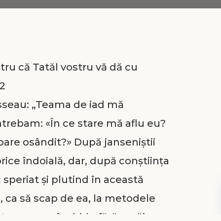
ru că Tatăl vostru vă dă cu
32
sseau: „Teama de iad mă
trebam: «În ce stare mă aflu eu?
 oare osândit?» După janseniştii
rice îndoială, dar, după conştiința
speriat şi plutind în această
, ca să scap de ea, la metodele
tru care aş închide fără şovăire