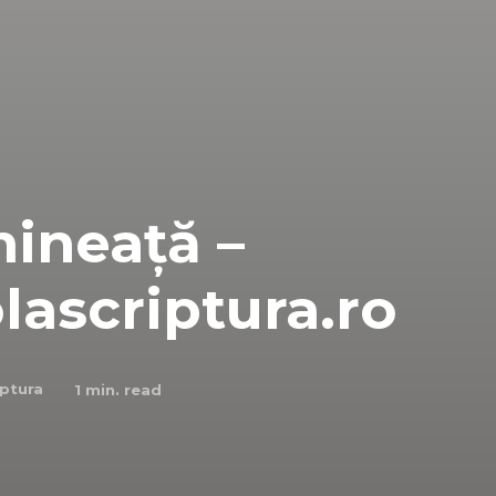
ineață –
olascriptura.ro
iptura
1
min. read