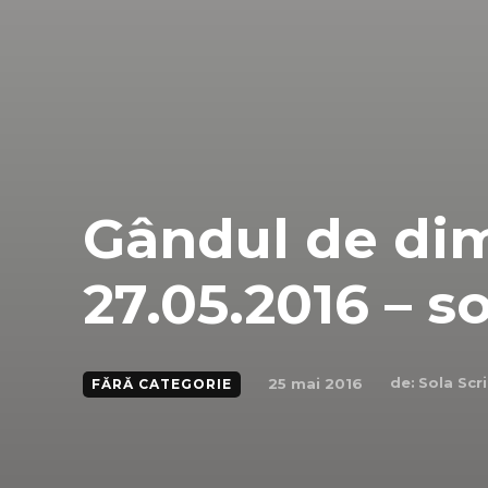
Gândul de dim
27.05.2016 – s
de:
Sola Scr
25 mai 2016
FĂRĂ CATEGORIE