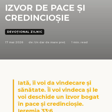
IZVOR DE PACE ȘI
CREDINCIOȘIE
DEVOȚIONAL ZILNIC
17 mai 2026
1
min. read
de:
Un dar de mare preț
Iată, îi voi da vindecare și
sănătate. Îi voi vindeca și le
voi deschide un izvor bogat
în pace și credincioșie.
Ieremia 33:6