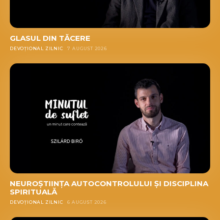
GLASUL DIN TĂCERE
DEVOȚIONAL ZILNIC
7 AUGUST 2026
NEUROȘTIINȚA AUTOCONTROLULUI ȘI DISCIPLINA
SPIRITUALĂ
DEVOȚIONAL ZILNIC
6 AUGUST 2026