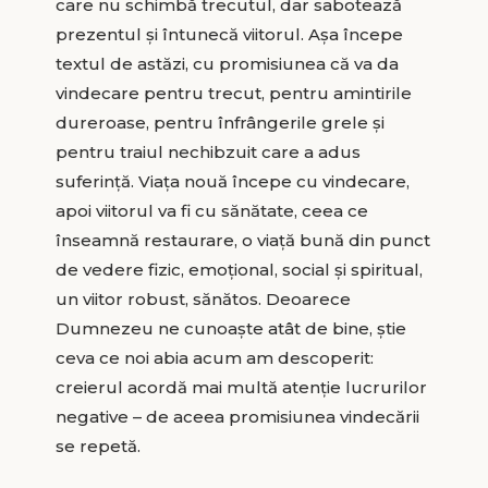
care nu schimbă trecutul, dar sabotează
prezentul și întunecă viitorul. Așa începe
textul de astăzi, cu promisiunea că va da
vindecare pentru trecut, pentru amintirile
dureroase, pentru înfrângerile grele și
pentru traiul nechibzuit care a adus
suferință. Viața nouă începe cu vindecare,
apoi viitorul va fi cu sănătate, ceea ce
înseamnă restaurare, o viață bună din punct
de vedere fizic, emoțional, social și spiritual,
un viitor robust, sănătos. Deoarece
Dumnezeu ne cunoaște atât de bine, știe
ceva ce noi abia acum am descoperit:
creierul acordă mai multă atenție lucrurilor
negative – de aceea promisiunea vindecării
se repetă.