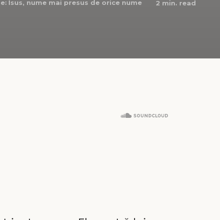
e:
Isus, nume mai presus de orice nume
2
min. read
?