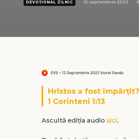
d
12 septembrie 2022
DEVOȚIONAL ZILNIC
Hristos a fost împărțit
1 Corinteni 1:13
Ascultă ediția audio
aici
.