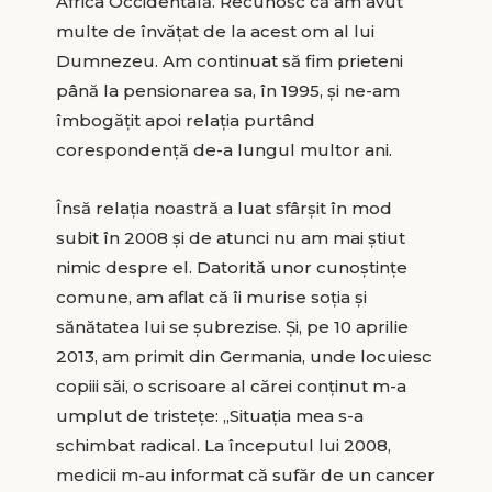
Africa Occidentală. Recunosc că am avut
multe de învăţat de la acest om al lui
Dumnezeu. Am continuat să fim prieteni
până la pensionarea sa, în 1995, şi ne-am
îmbogăţit apoi relaţia purtând
corespondenţă de-a lungul multor ani.
Însă relaţia noastră a luat sfârşit în mod
subit în 2008 şi de atunci nu am mai ştiut
nimic despre el. Datorită unor cunoştinţe
comune, am aflat că îi murise soţia şi
sănătatea lui se şubrezise. Şi, pe 10 aprilie
2013, am primit din Germania, unde locuiesc
copiii săi, o scrisoare al cărei conţinut m-a
umplut de tristeţe: „Situaţia mea s-a
schimbat radical. La începutul lui 2008,
medicii m-au informat că sufăr de un cancer