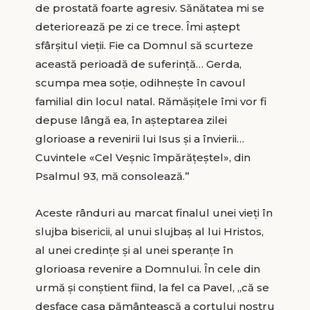
de prostată foarte agresiv. Sănătatea mi se
deteriorează pe zi ce trece. Îmi aştept
sfârşitul vieţii. Fie ca Domnul să scurteze
această perioadă de suferinţă… Gerda,
scumpa mea soţie, odihneşte în cavoul
familial din locul natal. Rămăşiţele îmi vor fi
depuse lângă ea, în aşteptarea zilei
glorioase a revenirii lui Isus şi a învierii…
Cuvintele «Cel Veşnic împărăţeştel», din
Psalmul 93, mă consolează.”
Aceste rânduri au marcat finalul unei vieţi în
slujba bisericii, al unui slujbaş al lui Hristos,
al unei credinţe şi al unei speranţe în
glorioasa revenire a Domnului. În cele din
urmă şi conştient fiind, la fel ca Pavel, „că se
desface casa pământească a cortului nostru