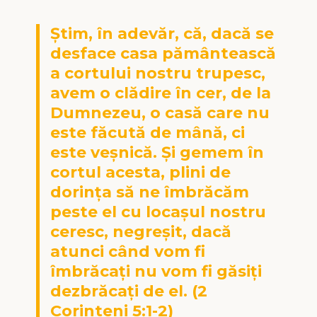
Ştim, în adevăr, că, dacă se
desface casa pământească
a cortului nostru trupesc,
avem o clădire în cer, de la
Dumnezeu, o casă care nu
este făcută de mână, ci
este veşnică. Şi gemem în
cortul acesta, plini de
dorinţa să ne îmbrăcăm
peste el cu locaşul nostru
ceresc, negreşit, dacă
atunci când vom fi
îmbrăcaţi nu vom fi găsiţi
dezbrăcaţi de el. (2
Corinteni 5:1-2)