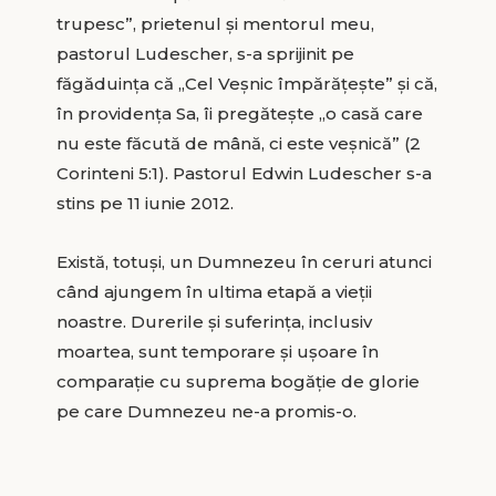
trupesc”, prietenul şi mentorul meu,
pastorul Ludescher, s-a sprijinit pe
făgăduinţa că „Cel Veşnic împărăţeşte” şi că,
în providenţa Sa, îi pregăteşte „o casă care
nu este făcută de mână, ci este veşnică” (2
Corinteni 5:1). Pastorul Edwin Ludescher s-a
stins pe 11 iunie 2012.
Există, totuşi, un Dumnezeu în ceruri atunci
când ajungem în ultima etapă a vieţii
noastre. Durerile şi suferinţa, inclusiv
moartea, sunt temporare şi uşoare în
comparaţie cu suprema bogăţie de glorie
pe care Dumnezeu ne-a promis-o.