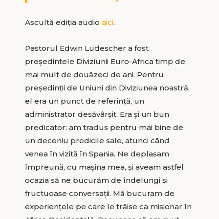
Ascultă ediția audio
aici
.
Pastorul Edwin Ludescher a fost
preşedintele Diviziunii Euro-Africa timp de
mai mult de douăzeci de ani. Pentru
preşedinţii de Uniuni din Diviziunea noastră,
el era un punct de referinţă, un
administrator desăvârşit. Era şi un bun
predicator: am tradus pentru mai bine de
un deceniu predicile sale, atunci când
venea în vizită în Spania. Ne deplasam
împreună, cu maşina mea, şi aveam astfel
ocazia să ne bucurăm de îndelungi şi
fructuoase conversaţii. Mă bucuram de
experienţele pe care le trăise ca misionar în