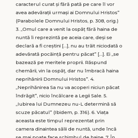
caracterul curat și fără pată pe care îl vor
avea adevărații urmași ai Domnului Hristos”
(Parabolele Domnului Hristos, p. 308, orig.)
3. „Omul care a venit la ospăț fără haina de
nuntă îi reprezintă pe aceia care, deși se
declară a fi creștini […], nu au trăit niciodată o
adevărată pocăință pentru păcat” […]. Ei „se
bazează pe meritele proprii. Răspund
chemării, vin la ospăț, dar nu îmbracă haina
neprihănirii Domnului Hristos”. 4.
„Neprihănirea Sa nu va acoperi niciun păcat
îndrăgit”, nicio încălcare a Legii Sale. 5.
„Iubirea lui Dumnezeu nu-L determină să
scuze păcatul” (Ibidem, p. 316). 6. Viața
aceasta este timpul reprezentat prin
camera dinaintea sălii de nuntă, unde încă
se mai poate face schimbul de haine. 7. În