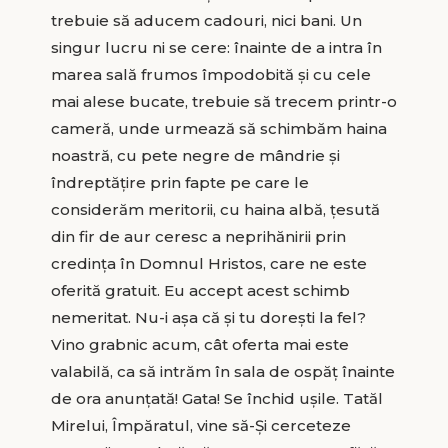
trebuie să aducem cadouri, nici bani. Un
singur lucru ni se cere: înainte de a intra în
marea sală frumos împodobită și cu cele
mai alese bucate, trebuie să trecem printr-o
cameră, unde urmează să schimbăm haina
noastră, cu pete negre de mândrie și
îndreptățire prin fapte pe care le
considerăm meritorii, cu haina albă, țesută
din fir de aur ceresc a neprihănirii prin
credința în Domnul Hristos, care ne este
oferită gratuit. Eu accept acest schimb
nemeritat. Nu-i așa că și tu dorești la fel?
Vino grabnic acum, cât oferta mai este
valabilă, ca să intrăm în sala de ospăț înainte
de ora anunțată! Gata! Se închid ușile. Tatăl
Mirelui, Împăratul, vine să-Și cerceteze