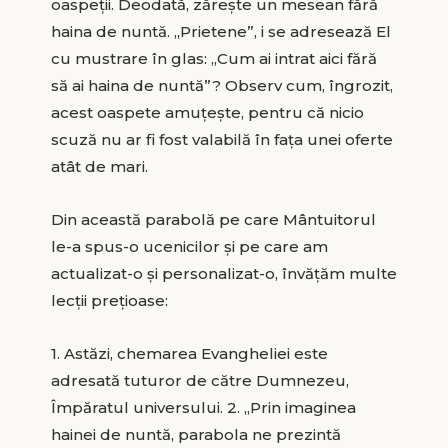
oaspeții. Deodată, zărește un mesean fără
haina de nuntă. „Prietene”, i se adresează El
cu mustrare în glas: „Cum ai intrat aici fără
să ai haina de nuntă”? Observ cum, îngrozit,
acest oaspete amuțește, pentru că nicio
scuză nu ar fi fost valabilă în fața unei oferte
atât de mari.
Din această parabolă pe care Mântuitorul
le-a spus-o ucenicilor și pe care am
actualizat-o și personalizat-o, învățăm multe
lecții prețioase:
1. Astăzi, chemarea Evangheliei este
adresată tuturor de către Dumnezeu,
Împăratul universului. 2. „Prin imaginea
hainei de nuntă, parabola ne prezintă