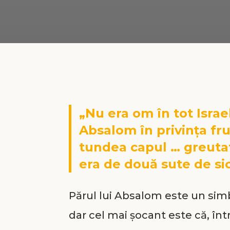
„Nu era om în tot Israe
Absalom în privința fru
tundea capul … greutat
era de două sute de sic
Părul lui Absalom este un simbol
dar cel mai șocant este că, în