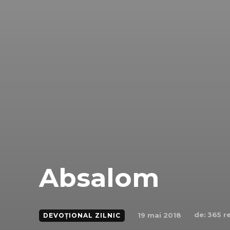
Absalom
de:
365 r
19 mai 2018
DEVOȚIONAL ZILNIC