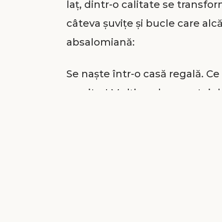
laț, dintr-o calitate se transfo
câteva șuvițe și bucle care al
absalomiană:
Se naște într-o casă regală. Ce 
muritor! Mulți au dezavantajul
să-l accepte și să-l „târască” t
un semnal de alarmă pentru cei
bună pentru cei oropsiți. Cu c
suntem mai responsabili. „Cui i
mai mult” (Luca 12:48).
Un fizic plăcut. Oamenii mai 