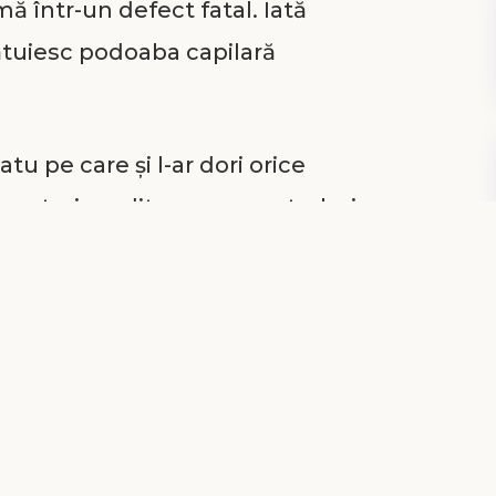
rmă într-un defect fatal. Iată
cătuiesc podoaba capilară
atu pe care și l-ar dori orice
 zestrei ereditare pe care trebuie
oată viața. Istoria lui Absalom este
 ce au „noroc” în viață și o veste
ât avem mai multe daruri, cu atât
 s-a încredințat mult, i se va cere
frumoși primesc multe mesaje