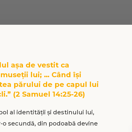
lul așa de vestit ca
museții lui; … Când își
ea părului de pe capul lui
li.” (2 Samuel 14:25-26)
 al identității și destinului lui,
tr-o secundă, din podoabă devine