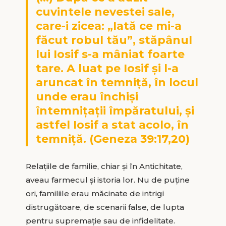
cuvintele nevestei sale,
care-i zicea: „Iată ce mi-a
făcut robul tău”, stăpânul
lui Iosif s-a mâniat foarte
tare. A luat pe Iosif şi l-a
aruncat în temniţă, în locul
unde erau închişi
întemniţaţii împăratului, şi
astfel Iosif a stat acolo, în
temniţă. (Geneza 39:17,20)
Relaţiile de familie, chiar şi în Antichitate,
aveau farmecul şi istoria lor. Nu de puţine
ori, familiile erau măcinate de intrigi
distrugătoare, de scenarii false, de lupta
pentru supremaţie sau de infidelitate.