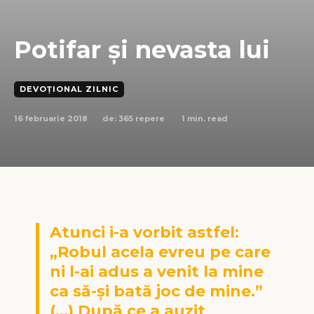
Potifar și nevasta lui
DEVOȚIONAL ZILNIC
16 februarie 2018
1
min. read
de:
365 repere
Atunci i-a vorbit astfel:
„Robul acela evreu pe care
ni l-ai adus a venit la mine
ca să-şi bată joc de mine.”
(…) După ce a auzit