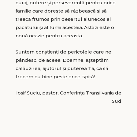
curaj, putere şi perseverenţă pentru orice
familie care doreşte să răzbească şi să
treacă frumos prin deşertul alunecos al
păcatului şi al lumii acesteia. Astăzi este o
nouă ocazie pentru aceasta.
Suntem conştienţi de pericolele care ne
pândesc, de aceea, Doamne, aşteptăm
călăuzirea, ajutorul şi puterea Ta, ca să
trecem cu bine peste orice ispită!
Iosif Suciu, pastor, Conferința Transilvania de
Sud