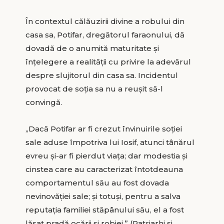
În contextul călăuzirii divine a robului din
casa sa, Potifar, dregătorul faraonului, dă
dovadă de o anumită maturitate şi
înţelegere a realităţii cu privire la adevărul
despre slujitorul din casa sa. Incidentul
provocat de soţia sa nu a reuşit să-l
convingă.
„Dacă Potifar ar fi crezut învinuirile soţiei
sale aduse împotriva lui Iosif, atunci tânărul
evreu şi-ar fi pierdut viaţa; dar modestia şi
cinstea care au caracterizat întotdeauna
comportamentul său au fost dovada
nevinovăţiei sale; şi totuşi, pentru a salva
reputaţia familiei stăpânului său, el a fost
lăsat pradă ocării şi robiei.” (Patriarhi şi