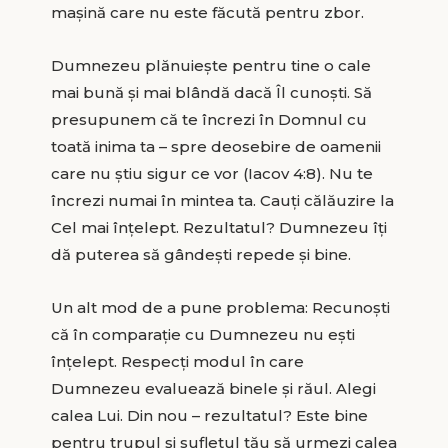
mașină care nu este făcută pentru zbor.
Dumnezeu plănuiește pentru tine o cale
mai bună și mai blândă dacă Îl cunoști. Să
presupunem că te încrezi în Domnul cu
toată inima ta – spre deosebire de oamenii
care nu știu sigur ce vor (Iacov 4:8). Nu te
încrezi numai în mintea ta. Cauți călăuzire la
Cel mai înțelept. Rezultatul? Dumnezeu îți
dă puterea să gândești repede și bine.
Un alt mod de a pune problema: Recunoști
că în comparație cu Dumnezeu nu ești
înțelept. Respecți modul în care
Dumnezeu evaluează binele și răul. Alegi
calea Lui. Din nou – rezultatul? Este bine
pentru trupul și sufletul tău să urmezi calea