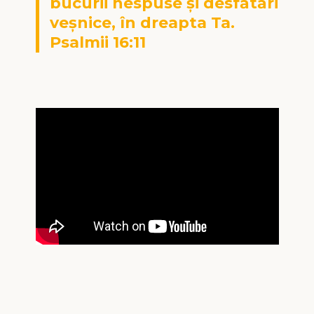
bucurii nespuse şi desfătări
veşnice, în dreapta Ta.
Psalmii 16:11