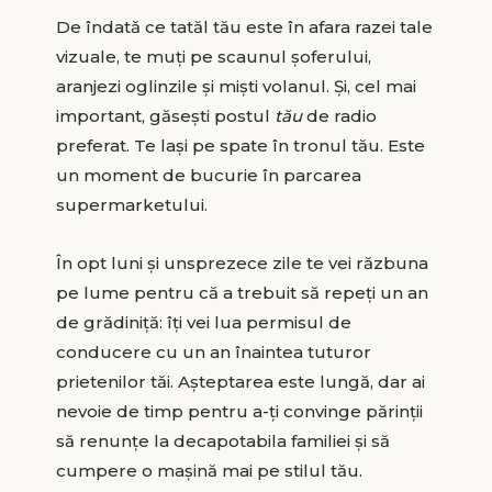
De îndată ce tatăl tău este în afara razei tale
vizuale, te muți pe scaunul șoferului,
aranjezi oglinzile și miști volanul. Și, cel mai
important, găsești postul
tău
de radio
preferat. Te lași pe spate în tronul tău. Este
un moment de bucurie în parcarea
supermarketului.
În opt luni și unsprezece zile te vei răzbuna
pe lume pentru că a trebuit să repeți un an
de grădiniță: îți vei lua permisul de
conducere cu un an înaintea tuturor
prietenilor tăi. Așteptarea este lungă, dar ai
nevoie de timp pentru a-ți convinge părinții
să renunțe la decapotabila familiei și să
cumpere o mașină mai pe stilul tău.