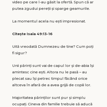
video pe care l-au găsit la ofertă. Spun că ar
putea zgudui pereții și sparge geamurile.
La momentul acela nu ești impresionat.
Citește Isaia 49:13-16
Uită vreodată Dumnezeu de tine? Cum poți
fi sigur?
Unii părinți sunt vai de capul lor și de-abia își
amintesc cine ești. Altora nu le pasă – au
plecat sau își petrec timpul făcând orice
altceva în afară de a avea grijă de copiii lor.
Majoritatea părinților sunt pur și simplu
ocupați. Cineva din familie trebuie să aducă