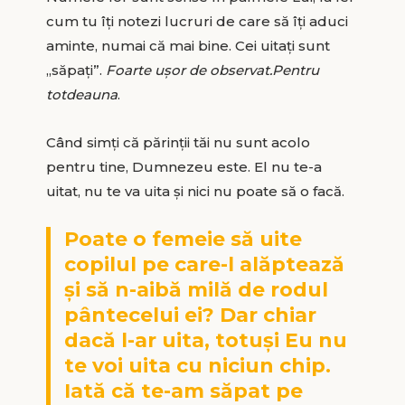
cum tu îți notezi lucruri de care să îți aduci
aminte, numai că mai bine. Cei uitați sunt
„săpați”.
Foarte ușor de observat.Pentru
totdeauna
.
Când simți că părinții tăi nu sunt acolo
pentru tine, Dumnezeu este. El nu te-a
uitat, nu te va uita și nici nu poate să o facă.
Poate o femeie să uite
copilul pe care-l alăptează
şi să n-aibă milă de rodul
pântecelui ei? Dar chiar
dacă l-ar uita, totuşi Eu nu
te voi uita cu niciun chip.
Iată că te-am săpat pe