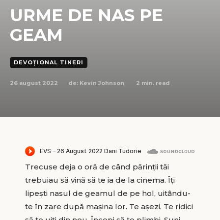
URME DE NAS PE
GEAM
DEVOȚIONAL TINERI
26 august 2022
2
min. read
de:
Kevin Johnson
Trecuse deja o oră de când părinții tăi
trebuiau să vină să te ia de la cinema. Îți
lipești nasul de geamul de pe hol, uitându-
te în zare după mașina lor. Te așezi. Te ridici
să te uiți din nou. Începi să te plimbi. Suni