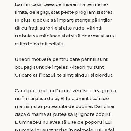
bani în casă, ceea ce înseamnă termene-
limită, delegații, stat peste program și stres.
În plus, trebuie să împarți atenția părinților
tăi cu frații, surorile și alte rude. Părinții
trebuie să mănânce și ei și să doarmă și au și
ei limite ca toți ceilalți.
Uneori motivele pentru care părinții sunt
ocupați sunt de înțeles. Alteori nu sunt.
Oricare ar fi cazul, te simți singur și pierdut.
Când poporul lui Dumnezeu își făcea griji că
nu Îi mai păsa de ei, El le-a amintit că nicio
mamă nu ar putea uita de copiii ei. Dar chiar
dacă o mamă ar putea să își ignore copilul,
Dumnezeu nu avea să uite de poporul Lui.
Numele lor sunt scrise în palmele Lui, la fel