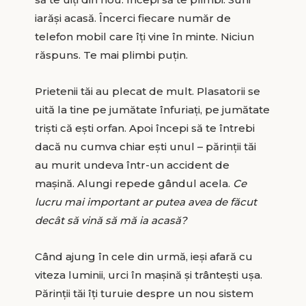
iarăși acasă. Încerci fiecare număr de
telefon mobil care îți vine în minte. Niciun
răspuns. Te mai plimbi puțin.
Prietenii tăi au plecat de mult. Plasatorii se
uită la tine pe jumătate înfuriați, pe jumătate
triști că ești orfan. Apoi începi să te întrebi
dacă nu cumva chiar ești unul – părinții tăi
au murit undeva într-un accident de
mașină. Alungi repede gândul acela.
Ce
lucru mai important ar putea avea de făcut
decât să vină să mă ia acasă?
Când ajung în cele din urmă, ieși afară cu
viteza luminii, urci în mașină și trântești ușa.
Părinții tăi îți turuie despre un nou sistem