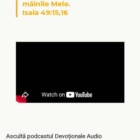
mâinile Mele.
Isaia 49:15,16
Ascultă podcastul Devoționale Audio