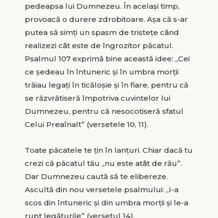
pedeapsa lui Dumnezeu. În același timp,
provoacă o durere zdrobitoare. Așa că s-ar
putea să simți un spasm de tristețe când
realizezi cât este de îngrozitor păcatul.
Psalmul 107 exprimă bine această idee: „Cei
ce şedeau în întuneric şi în umbra morţii
trăiau legaţi în ticăloşie şi în fiare, pentru că
se răzvrătiseră împotriva cuvintelor lui
Dumnezeu, pentru că nesocotiseră sfatul
Celui Preaînalt” (versetele 10, 11).
Toate păcatele te țin în lanțuri. Chiar dacă tu
crezi că păcatul tău „nu este atât de rău”.
Dar Dumnezeu caută să te elibereze.
Ascultă din nou versetele psalmului: „I-a
scos din întuneric şi din umbra morţii şi le-a
rupt legăturile” (versetul 14).