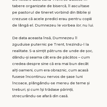
tabere organizate de bisercă, îl ascultase
pe pastorul de tineret vorbind din Biblie și
crezuse că acele predici erau pentru copiii
de lângă el. Dumnezeu le vorbea
lor
, nu lui.
De data aceasta însă, Dumnezeu îl
zguduise puternic pe Trent, trezindu-l la
realitate. S-a simțit pătruns de unde de șoc,
dându-și seama cât era de păcătos – cum
credea despre sine că era mai bun decât
alți oameni, cum era obraznic, cum acasă
fusese încontinuu nervos de șase luni
încoace, plângându-se mereu de teme și
treburi, și cum își trădase părinții,
strecurându-se afară din casă.