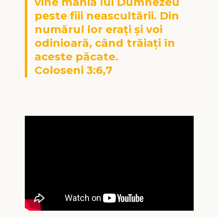
vine mânia lui Dumnezeu
peste fiii neascultării. Din
numărul lor eraţi şi voi
odinioară, când trăiaţi în
aceste păcate.
Coloseni 3:6,7