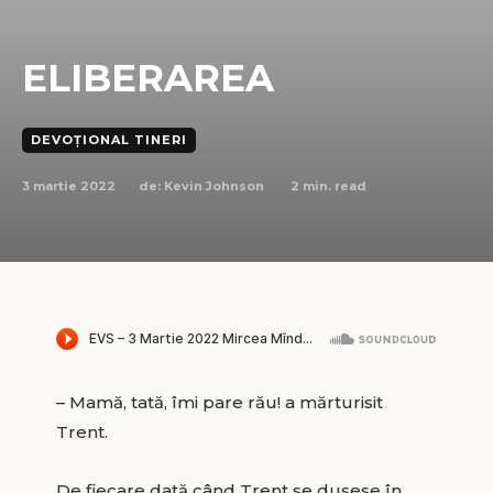
ELIBERAREA
DEVOȚIONAL TINERI
3 martie 2022
2
min. read
de:
Kevin Johnson
– Mamă, tată, îmi pare rău! a mărturisit
Trent.
De fiecare dată când Trent se dusese în