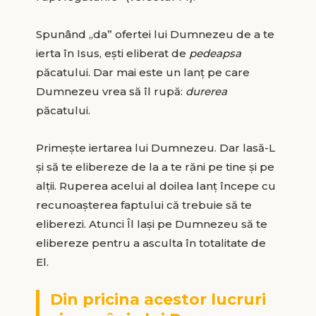
Spunând „da” ofertei lui Dumnezeu de a te
ierta în Isus, ești eliberat de
pedeapsa
păcatului. Dar mai este un lanț pe care
Dumnezeu vrea să îl rupă:
durerea
păcatului.
Primește iertarea lui Dumnezeu. Dar lasă-L
și să te elibereze de la a te răni pe tine și pe
alții. Ruperea acelui al doilea lanț începe cu
recunoașterea faptului că trebuie să te
eliberezi. Atunci Îl lași pe Dumnezeu să te
elibereze pentru a asculta în totalitate de
El.
Din pricina acestor lucruri