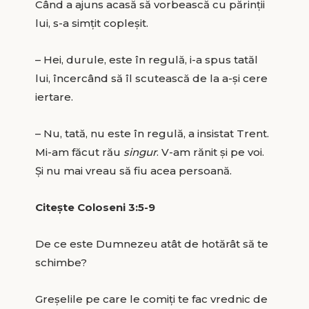
Când a ajuns acasă să vorbească cu părinții
lui, s-a simțit copleșit.
– Hei, durule, este în regulă, i-a spus tatăl
lui, încercând să îl scutească de la a-și cere
iertare.
– Nu, tată, nu este în regulă, a insistat Trent.
Mi-am făcut rău
singur
. V-am rănit și pe voi.
Și nu mai vreau să fiu acea persoană.
Citește Coloseni 3:5-9
De ce este Dumnezeu atât de hotărât să te
schimbe?
Greșelile pe care le comiți te fac vrednic de