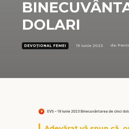
BINECUVÂNTA
DOLARI
de:
Pentr
19 iunie 2023
DEVOȚIONAL FEMEI
Adevărat vă spun că, or