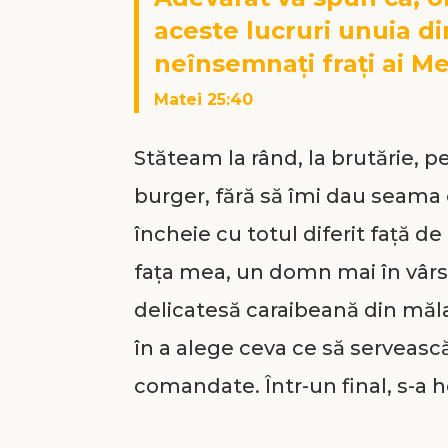
aceste lucruri unuia di
neînsemnați frați ai Mei
Matei 25:40
Stăteam la rând, la brutărie, 
burger, fără să îmi dau seama 
încheie cu totul diferit față d
fața mea, un domn mai în vârs
delicatesă caraibeană din mălai
în a alege ceva ce să serveas
comandate. Într-un final, s-a h
mult sos. Apoi a cerut și mai m