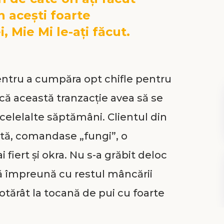
n acești foarte
, Mie Mi le-ați făcut.
pentru a cumpăra opt chifle pentru
că această tranzacție avea să se
e celelalte săptămâni. Clientul din
tă, comandase „fungi”, o
 fiert și okra. Nu s-a grăbit deloc
că împreună cu restul mâncării
otărât la tocană de pui cu foarte
ult sos. Vânzătoarea, amabilă, l-a