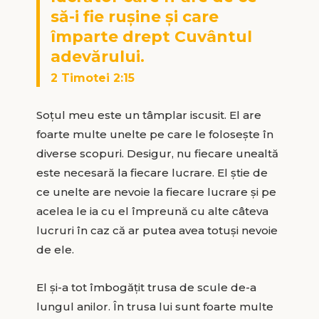
să-i fie rușine și care
împarte drept Cuvântul
adevărului.
2 Timotei 2:15
Soțul meu este un tâmplar iscusit. El are
foarte multe unelte pe care le folosește în
diverse scopuri. Desigur, nu fiecare unealtă
este necesară la fiecare lucrare. El știe de
ce unelte are nevoie la fiecare lucrare și pe
acelea le ia cu el împreună cu alte câteva
lucruri în caz că ar putea avea totuși nevoie
de ele.
El și-a tot îmbogățit trusa de scule de-a
lungul anilor. În trusa lui sunt foarte multe