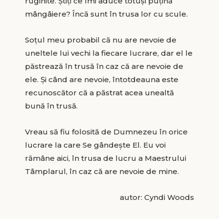
ruginite. Știți ce îmi aduce totuși puțină
mângâiere? Încă sunt în trusa lor cu scule.
Soțul meu probabil că nu are nevoie de
uneltele lui vechi la fiecare lucrare, dar el le
păstrează în trusă în caz că are nevoie de
ele. Și când are nevoie, întotdeauna este
recunoscător că a păstrat acea unealtă
bună în trusă.
Vreau să fiu folosită de Dumnezeu în orice
lucrare la care Se gândește El. Eu voi
rămâne aici, în trusa de lucru a Maestrului
Tâmplarul, în caz că are nevoie de mine.
autor: Cyndi Woods