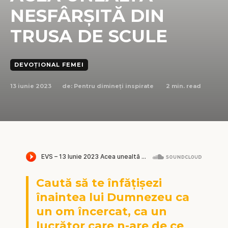
NESFÂRȘITĂ DIN
TRUSA DE SCULE
DEVOȚIONAL FEMEI
13 iunie 2023
2
min. read
de:
Pentru dimineți inspirate
Caută să te înfățișezi
înaintea lui Dumnezeu ca
un om încercat, ca un
lucrător care n-are de ce