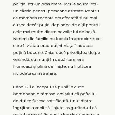
poliție într-un oraș mare, locuia acum într-
un cămin pentru persoane asistate. Pentru
că memoria recentă era afectată și nu mai
auzea decât puțin, depindea de alții pentru
cele mai multe dintre nevoile lui de bază.
Nimeni din familie nu locuia în apropiere; cei
care îl vizitau erau puțini. Viața îi aducea
puțină bucurie. Chiar dacă priveliștea de pe
verandă, cu munți în depărtare, era
frumoasă și plină de liniște, nu îi plăcea
niciodată să iasă afară.
Când Bill a început să pună în cutie
bomboanele rămase, am știut că pofta lui
de dulce fusese satisfăcută. Unul dintre
îngrijitori a venit să-l ajute, asigurându-l că
restul urma să fie pus la loc sigur pentru o