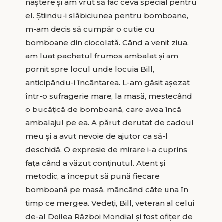
naștere și am vrut să fac ceva special pentru
el. Știindu-i slăbiciunea pentru bomboane,
m-am decis să cumpăr o cutie cu
bomboane din ciocolată. Când a venit ziua,
am luat pachetul frumos ambalat și am
pornit spre locul unde locuia Bill,
anticipându-i încântarea. L-am găsit așezat
într-o sufragerie mare, la masă, mestecând
o bucățică de bomboană, care avea încă
ambalajul pe ea. A părut derutat de cadoul
meu și a avut nevoie de ajutor ca să-l
deschidă. O expresie de mirare i-a cuprins
fața când a văzut conținutul. Atent și
metodic, a început să pună fiecare
bomboană pe masă, mâncând câte una în
timp ce mergea. Vedeți, Bill, veteran al celui
de-al Doilea Război Mondial și fost ofițer de