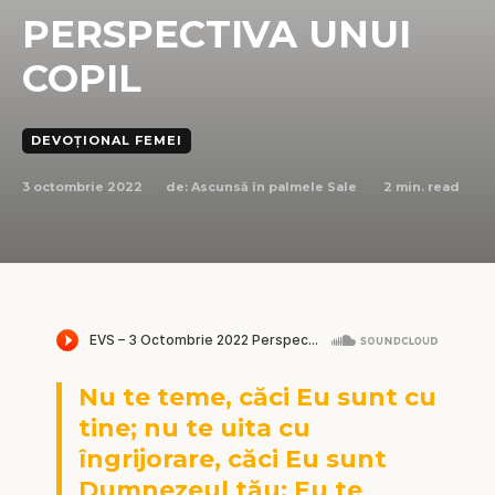
PERSPECTIVA UNUI
COPIL
DEVOȚIONAL FEMEI
3 octombrie 2022
2
min. read
de:
Ascunsă în palmele Sale
Nu te teme, căci Eu sunt cu
tine; nu te uita cu
îngrijorare, căci Eu sunt
Dumnezeul tău; Eu te