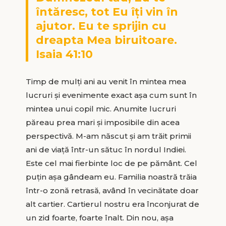
întăresc, tot Eu
îţi
vin în
ajutor. Eu te sprijin cu
dreapta Mea biruitoare.
Isaia 41:10
Timp de mulţi ani au venit în mintea mea
lucruri și evenimente exact așa cum sunt în
mintea unui copil mic. Anumite lucruri
păreau prea mari și imposibile din acea
perspectivă. M-am născut și am trăit primii
ani de viață într-un sătuc în nordul Indiei.
Este cel mai fierbinte loc de pe pământ. Cel
puțin așa gândeam eu. Familia noastră trăia
într-o zonă retrasă, având în vecinătate doar
alt cartier. Cartierul nostru era înconjurat de
un zid foarte, foarte înalt. Din nou, așa