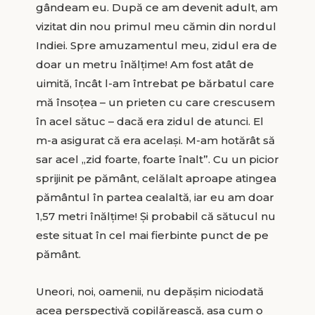
gândeam eu. După ce am devenit adult, am
vizitat din nou primul meu cămin din nordul
Indiei. Spre amuzamentul meu, zidul era de
doar un metru înălțime! Am fost atât de
uimită, încât l-am întrebat pe bărbatul care
mă însoțea – un prieten cu care crescusem
în acel sătuc – dacă era zidul de atunci. El
m-a asigurat că era același. M-am hotărât să
sar acel „zid foarte, foarte înalt”. Cu un picior
sprijinit pe pământ, celălalt aproape atingea
pământul în partea cealaltă, iar eu am doar
1,57 metri înălțime! Și probabil că sătucul nu
este situat în cel mai fierbinte punct de pe
pământ.
Uneori, noi, oamenii, nu depășim niciodată
acea perspectivă copilărească, așa cum o