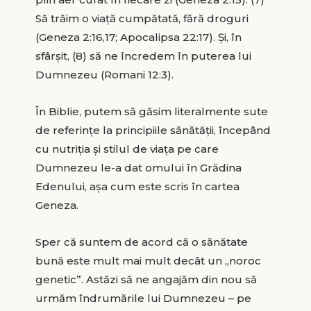
Să trăim o viață cumpătată, fără droguri
(Geneza 2:16,17; Apocalipsa 22:17). Și, în
sfârșit, (8) să ne încredem în puterea lui
Dumnezeu (Romani 12:3).
În Biblie, putem să găsim literalmente sute
de referințe la principiile sănătății, începând
cu nutriția și stilul de viața pe care
Dumnezeu le-a dat omului în Grădina
Edenului, așa cum este scris în cartea
Geneza.
Sper că suntem de acord că o sănătate
bună este mult mai mult decât un „noroc
genetic”. Astăzi să ne angajăm din nou să
urmăm îndrumările lui Dumnezeu – pe