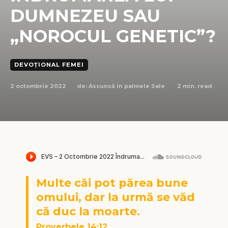
DUMNEZEU SAU
„NOROCUL GENETIC”?
DEVOȚIONAL FEMEI
2 octombrie 2022
2
min. read
de:
Ascunsă în palmele Sale
Multe căi pot părea bune
omului, dar la urmă se văd
că duc la moarte.
Proverbele 14:12