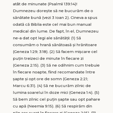
atât de minunate (Psalmii 139:14)!
Dumnezeu dorește să ne bucurăm de o
sănătate bună (vezi 3 Ioan 2). Cineva a spus
odată că Biblia este cel mai bun manual
medical din lume. De fapt, în el, Dumnezeu
ne-a dat opt legi ale sănătății: (1) Să
consumăm o hrană sănătoasă și hrănitoare
(Geneza 1:29; 3:18). (2) Să facem mișcare cel
puțin treizeci de minute în fiecare zi
(Geneza 2:15). (3) Să ne odihnim cum trebuie
în fiecare noapte, fiind recomandate între
șapte și opt ore de somn (Geneza 2:21;
Marcu 6:31). (4) Să ne bucurăm zilnic de
lumina soarelui în doze mici (Geneza 1:4). (5)
Să bem zilnic cel puțin șapte sau opt pahare
cu apă (Neemia 9:15). (6) Să respirăm din
plin aer curat în fiecare zi (Geneza 2:15). (7)