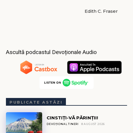
Edith C. Fraser
Ascultă podcastul Devoționale Audio
PUBLICATE ASTĂZI
CINSTIȚI-VĂ PĂRINȚII!
DEVOȚIONAL TINERI
8 AUGUST 2026