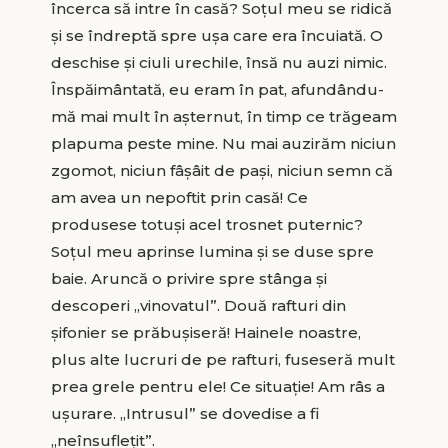
încerca să intre în casă? Soțul meu se ridică
şi se îndreptă spre ușa care era încuiată. O
deschise şi ciuli urechile, însă nu auzi nimic.
Înspăimântată, eu eram în pat, afundându-
mă mai mult în așternut, în timp ce trăgeam
plapuma peste mine. Nu mai auzirăm niciun
zgomot, niciun fâșâit de pași, niciun semn că
am avea un nepoftit prin casă! Ce
produsese totuși acel trosnet puternic?
Soțul meu aprinse lumina și se duse spre
baie. Aruncă o privire spre stânga şi
descoperi „vinovatul”. Două rafturi din
șifonier se prăbușiseră! Hainele noastre,
plus alte lucruri de pe rafturi, fuseseră mult
prea grele pentru ele! Ce situație! Am râs a
ușurare. „Intrusul” se dovedise a fi
„neînsuflețit”.