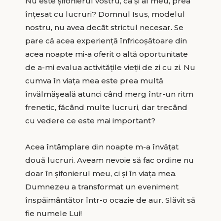
Nu este șifonierul vostru, ca și al meu, prea
înțesat cu lucruri? Domnul Isus, modelul
nostru, nu avea decât strictul necesar. Se
pare că acea experiență înfricoșătoare din
acea noapte mi-a oferit o altă oportunitate
de a-mi evalua activitățile vieții de zi cu zi. Nu
cumva în viața mea este prea multă
învălmășeală atunci când merg într-un ritm
frenetic, făcând multe lucruri, dar trecând
cu vedere ce este mai important?
Acea întâmplare din noapte m-a învățat
două lucruri. Aveam nevoie să fac ordine nu
doar în șifonierul meu, ci și în viața mea.
Dumnezeu a transformat un eveniment
înspăimântător într-o ocazie de aur. Slăvit să
fie numele Lui!