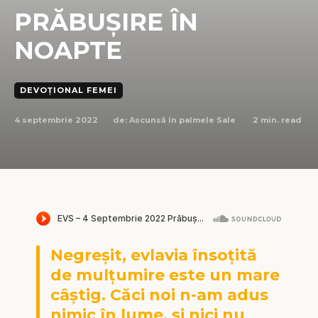
PRĂBUȘIRE ÎN
NOAPTE
DEVOȚIONAL FEMEI
4 septembrie 2022
2
min. read
de:
Ascunsă în palmele Sale
Negreşit, evlavia însoţită
de mulţumire este un mare
câştig. Căci noi n-am adus
nimic în lume, şi nici nu