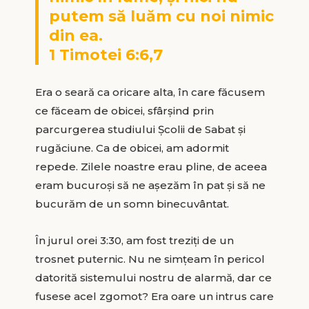
putem să luăm cu noi nimic
din ea.
1 Timotei 6:6,7
Era o seară ca oricare alta, în care făcusem
ce făceam de obicei, sfârşind prin
parcurgerea studiului Școlii de Sabat și
rugăciune. Ca de obicei, am adormit
repede. Zilele noastre erau pline, de aceea
eram bucuroși să ne așezăm în pat și să ne
bucurăm de un somn binecuvântat.
În jurul orei 3:30, am fost treziți de un
trosnet puternic. Nu ne simţeam în pericol
datorită sistemului nostru de alarmă, dar ce
fusese acel zgomot? Era oare un intrus care