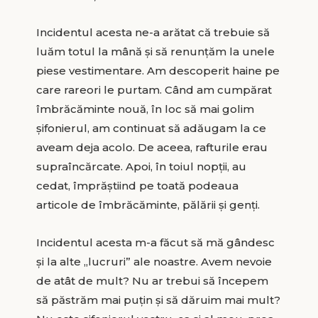
Incidentul acesta ne-a arătat că trebuie să
luăm totul la mână și să renunțăm la unele
piese vestimentare. Am descoperit haine pe
care rareori le purtam. Când am cumpărat
îmbrăcăminte nouă, în loc să mai golim
șifonierul, am continuat să adăugam la ce
aveam deja acolo. De aceea, rafturile erau
supraîncărcate. Apoi, în toiul nopții, au
cedat, împrăștiind pe toată podeaua
articole de îmbrăcăminte, pălării și genți.
Incidentul acesta m-a făcut să mă gândesc
și la alte „lucruri” ale noastre. Avem nevoie
de atât de mult? Nu ar trebui să începem
să păstrăm mai puțin și să dăruim mai mult?