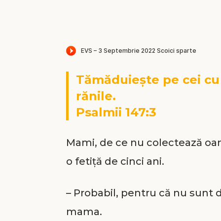
Tămăduieşte pe cei cu 
rănile.
Psalmii 147:3
Mami, de ce nu colectează oame
o fetiță de cinci ani.
– Probabil, pentru că nu sunt 
mama.