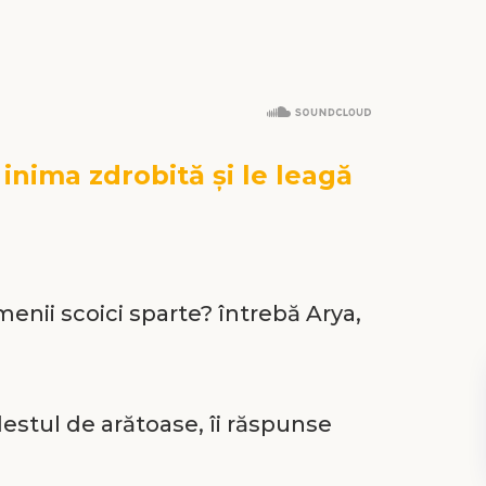
inima zdrobită şi le leagă
nii scoici sparte? întrebă Arya,
destul de arătoase, îi răspunse