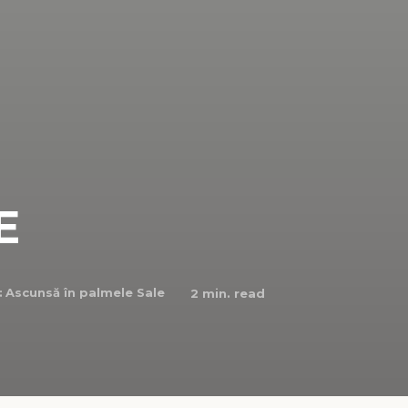
E
:
Ascunsă în palmele Sale
2
min. read