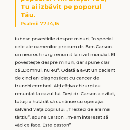
Tu ai izbăvit pe poporul
Tău.
Psalmii 77:14,15
Iubesc povestirile despre minuni, în special
cele ale oamenilor precum dr. Ben Carson,
un neurochirurg renumit la nivel mondial. El
povestește despre minuni, dar spune clar
că „Domnul, nu eu”. Odată a avut un pacient
de cinci ani diagnosticat cu cancer de
trunchi cerebral. Alți câțiva chirurgi au
renunțat la cazul lui. Deși dr. Carson a ezitat,
totuși a hotărât să continue cu operația,
salvând viața copilului. „Treizeci de ani mai
târziu”, spune Carson, „m-am interesat să
văd ce face. Este pastor!”