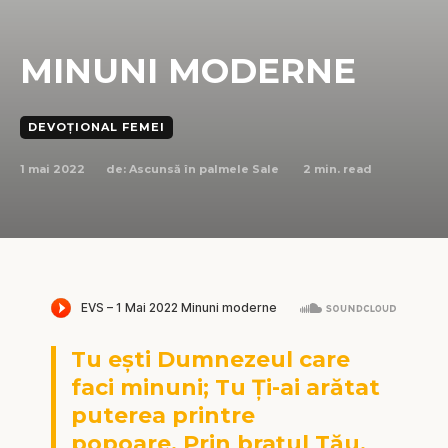
MINUNI MODERNE
DEVOȚIONAL FEMEI
1 mai 2022
2
min. read
de:
Ascunsă în palmele Sale
Tu ești Dumnezeul care
faci minuni;
Tu Ți-ai arătat
puterea printre
popoare.
Prin brațul Tău,