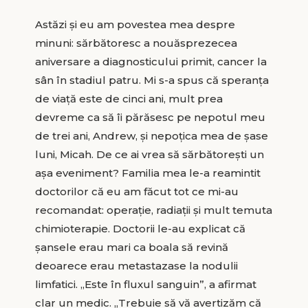
Astăzi și eu am povestea mea despre
minuni: sărbătoresc a nouăsprezecea
aniversare a diagnosticului primit, cancer la
sân în stadiul patru. Mi s-a spus că speranța
de viață este de cinci ani, mult prea
devreme ca să îi părăsesc pe nepotul meu
de trei ani, Andrew, și nepoțica mea de șase
luni, Micah. De ce ai vrea să sărbătorești un
așa eveniment? Familia mea le-a reamintit
doctorilor că eu am făcut tot ce mi-au
recomandat: operație, radiații și mult temuta
chimioterapie. Doctorii le-au explicat că
șansele erau mari ca boala să revină
deoarece erau metastazase la nodulii
limfatici. „Este în fluxul sanguin”, a afirmat
clar un medic. „Trebuie să vă avertizăm că