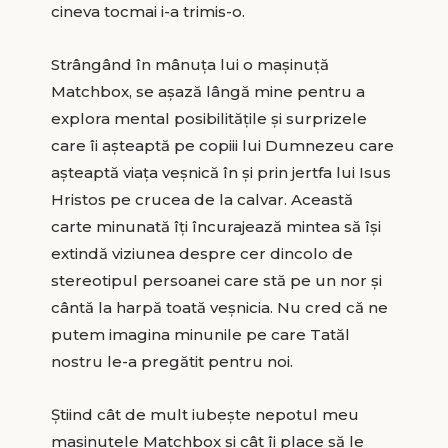
cineva tocmai i-a trimis-o.
Strângând în mânuţa lui o maşinuţă
Matchbox, se aşază lângă mine pentru a
explora mental posibilităţile şi surprizele
care îi aşteaptă pe copiii lui Dumnezeu care
aşteaptă viaţa veşnică în şi prin jertfa lui Isus
Hristos pe crucea de la calvar. Această
carte minunată îţi încurajează mintea să îşi
extindă viziunea despre cer dincolo de
stereotipul persoanei care stă pe un nor şi
cântă la harpă toată veşnicia. Nu cred că ne
putem imagina minunile pe care Tatăl
nostru le-a pregătit pentru noi.
Ştiind cât de mult iubeşte nepotul meu
maşinuţele Matchbox şi cât îi place să le