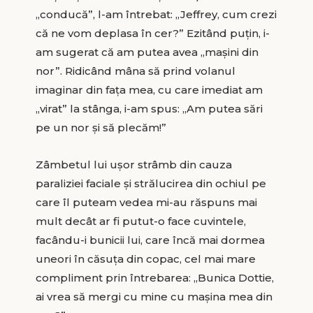
„conducă”, l-am întrebat: „Jeffrey, cum crezi
că ne vom deplasa în cer?” Ezitând puţin, i-
am sugerat că am putea avea „maşini din
nor”. Ridicând mâna să prind volanul
imaginar din faţa mea, cu care imediat am
„virat” la stânga, i-am spus: „Am putea sări
pe un nor şi să plecăm!”
Zâmbetul lui uşor strâmb din cauza
paraliziei faciale şi strălucirea din ochiul pe
care îl puteam vedea mi-au răspuns mai
mult decât ar fi putut-o face cuvintele,
facându-i bunicii lui, care încă mai dormea
uneori în căsuţa din copac, cel mai mare
compliment prin întrebarea: „Bunica Dottie,
ai vrea să mergi cu mine cu maşina mea din