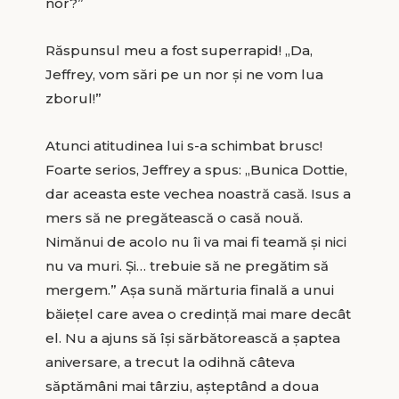
nor?”
Răspunsul meu a fost superrapid! „Da,
Jeffrey, vom sări pe un nor şi ne vom lua
zborul!”
Atunci atitudinea lui s-a schimbat brusc!
Foarte serios, Jeffrey a spus: „Bunica Dottie,
dar aceasta este vechea noastră casă. Isus a
mers să ne pregătească o casă nouă.
Nimănui de acolo nu îi va mai fi teamă şi nici
nu va muri. Şi… trebuie să ne pregătim să
mergem.” Aşa sună mărturia finală a unui
băieţel care avea o credinţă mai mare decât
el. Nu a ajuns să îşi sărbătorească a şaptea
aniversare, a trecut la odihnă câteva
săptămâni mai târziu, aşteptând a doua