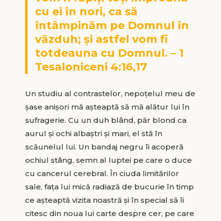
cu ei în nori, ca să
întâmpinăm pe Domnul în
văzduh; şi astfel vom fi
totdeauna cu Domnul. – 1
Tesaloniceni 4:16,17
Un studiu al contrastelor, nepoţelul meu de
şase anişori mă aşteaptă să mă alătur lui în
sufragerie. Cu un duh blând, păr blond ca
aurul şi ochi albaştri şi mari, el stă în
scăunelul lui. Un bandaj negru îi acoperă
ochiul stâng, semn al luptei pe care o duce
cu cancerul cerebral. În ciuda limitărilor
sale, faţa lui mică radiază de bucurie în timp
ce aşteaptă vizita noastră şi în special să îi
citesc din noua lui carte despre cer, pe care