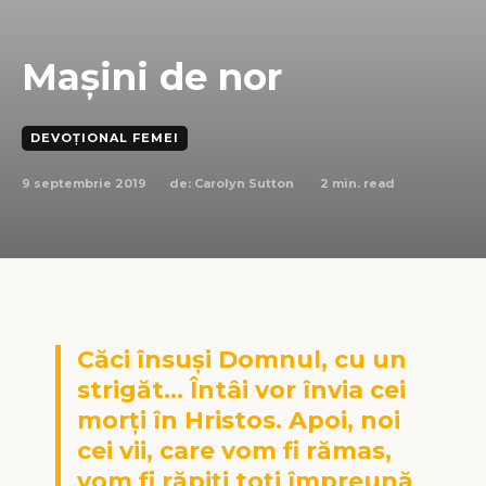
Mașini de nor
DEVOȚIONAL FEMEI
9 septembrie 2019
2
min. read
de:
Carolyn Sutton
Căci însuşi Domnul, cu un
strigăt… Întâi vor învia cei
morţi în Hristos. Apoi, noi
cei vii, care vom fi rămas,
vom fi răpiţi toţi împreună