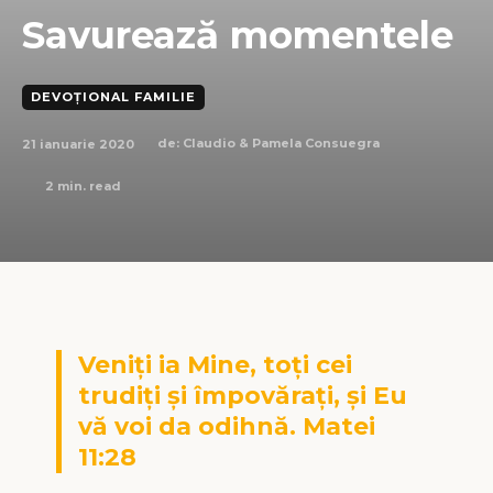
Savurează momentele
DEVOȚIONAL FAMILIE
21 ianuarie 2020
de:
Claudio & Pamela Consuegra
2
min. read
Veniţi ia Mine, toţi cei
trudiţi şi împovăraţi, şi Eu
vă voi da odihnă. Matei
11:28