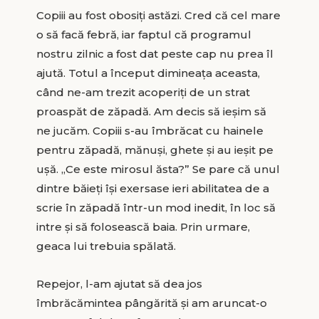
Copiii au fost obosiţi astăzi. Cred că cel mare
o să facă febră, iar faptul că programul
nostru zilnic a fost dat peste cap nu prea îl
ajută. Totul a început dimineaţa aceasta,
când ne-am trezit acoperiţi de un strat
proaspăt de zăpadă. Am decis să ieşim să
ne jucăm. Copiii s-au îmbrăcat cu hainele
pentru zăpadă, mănuşi, ghete şi au ieşit pe
uşă. „Ce este mirosul ăsta?” Se pare că unul
dintre băieţi îşi exersase ieri abilitatea de a
scrie în zăpadă într-un mod inedit, în loc să
intre şi să folosească baia. Prin urmare,
geaca lui trebuia spălată.
Repejor, l-am ajutat să dea jos
îmbrăcămintea pângărită şi am aruncat-o