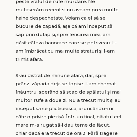
peste vraful de rufe murdare. Ne
mutaserăm recent şi nu aveam prea multe
haine despachetate. Voiam ca el să se
bucure de zăpadă, aşa că am început să
sap prin dulap şi, spre fericirea mea, am
găsit câteva hanorace care se potriveau. L-
am îmbrăcat cu mai multe straturi şi l-am
trimis afară.
S-au distrat de minune afară, dar, spre
prânz, zăpada deja se topise. I-am chemat
înăuntru, sperând să scap de spălatul şi mai
multor rufe a doua zi. Nu a trecut mult şi au
început să se plictisească, aruncându-mi
câte o privire piezişă. Într-un final, băiatul cel
mare m-a rugat să-i dau teme de făcut,
chiar dacă era trecut de ora 3. Fără tragere