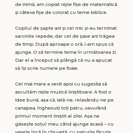
de inimă, am copiat nişte fişe de matematică
şi câteva fişe de colorat cu teme biblice.
Copilul de şapte ani şi cel mic şi-au terminat
sarcinile repede, dar cel de şase ani trăgea
de timp. După aproape o oră, i-am spus că
ajunge. O să termine tema în următoarea zi.
Dar el a început să plângă că nu a apucat
să îşi scrie numele pe foaie.
Cel mai mare a venit apoi cu sugestia să
ascultăm nişte muzică liniştitoare. A fost o
idee bună, aşa că, iată-ne, relaxându-ne pe
canapea, înghesuiţi toţi patru, savurând
primul moment liniştit al zilei. Aşa ne
găseşte soţul meu când ajunge acasă – cu
vasele încă în chiuvetă, cu paturile făcute