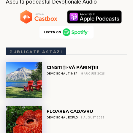
Ascultă podcastul Devoționale Audio
PUBLICATE ASTĂZI
CINSTIȚI-VĂ PĂRINȚII!
DEVOȚIONAL TINERI
8 AUGUST 2026
FLOAREA CADAVRU
DEVOȚIONAL EXPLO
8 AUGUST 2026