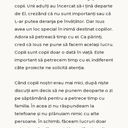
copii. Unii adulţi au încercat să-i ţină departe
de El, crezând că nu sunt importanţi sau că
L-ar putea deranja pe învăţător. Dar Isus
avea un loc special în inimă destinat copiilor.
Adora să petreacă timp cu ei. Ca părinţi,
cred că Isus ne pune să facem acelaşi lucru.
Copiii sunt copii doar o dată în viaţă. Este
important să petrecem timp cu ei, indiferent
câte proiecte ne solicită atenţia.
Când copiii noştri erau mai mici, după nişte
discuţii am decis să ne punem deoparte o zi
pe săptămână pentru a petrece timp cu
familia. În acea zi nu răspundeam la
telefoane şi nu plănuiam nimic cu alte
persoane. În schimb, făceam lucruri doar