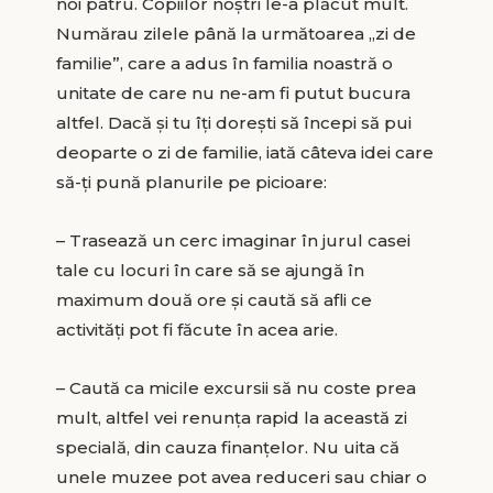
noi patru. Copiilor noştri le-a plăcut mult.
Numărau zilele până la următoarea „zi de
familie”, care a adus în familia noastră o
unitate de care nu ne-am fi putut bucura
altfel. Dacă şi tu îţi doreşti să începi să pui
deoparte o zi de familie, iată câteva idei care
să-ţi pună planurile pe picioare:
– Trasează un cerc imaginar în jurul casei
tale cu locuri în care să se ajungă în
maximum două ore şi caută să afli ce
activităţi pot fi făcute în acea arie.
– Caută ca micile excursii să nu coste prea
mult, altfel vei renunţa rapid la această zi
specială, din cauza finanţelor. Nu uita că
unele muzee pot avea reduceri sau chiar o