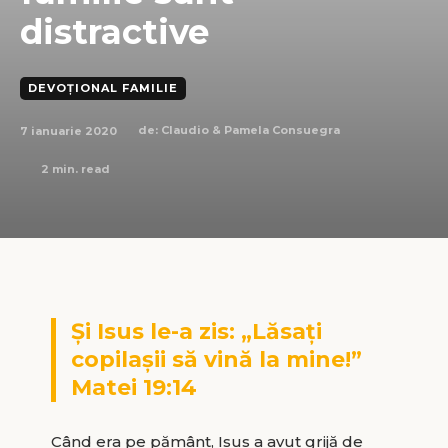
distractive
DEVOȚIONAL FAMILIE
7 ianuarie 2020
de:
Claudio & Pamela Consuegra
2
min. read
Şi Isus le-a zis: „Lăsaţi
copilaşii să vină la mine!”
Matei 19:14
Când era pe pământ, Isus a avut grijă de