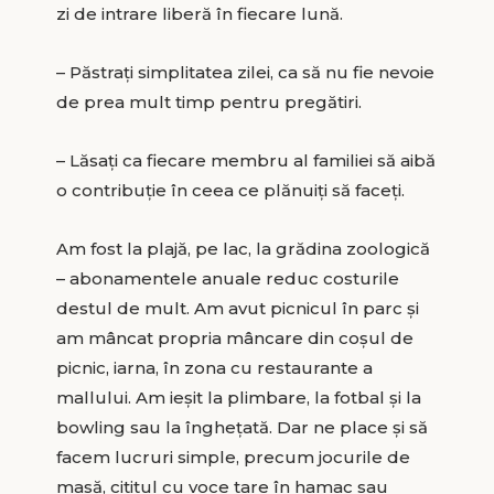
zi de intrare liberă în fiecare lună.
– Păstraţi simplitatea zilei, ca să nu fie nevoie
de prea mult timp pentru pregătiri.
– Lăsaţi ca fiecare membru al familiei să aibă
o contribuţie în ceea ce plănuiţi să faceţi.
Am fost la plajă, pe lac, la grădina zoologică
– abonamentele anuale reduc costurile
destul de mult. Am avut picnicul în parc şi
am mâncat propria mâncare din coşul de
picnic, iarna, în zona cu restaurante a
mallului. Am ieşit la plimbare, la fotbal şi la
bowling sau la îngheţată. Dar ne place şi să
facem lucruri simple, precum jocurile de
masă, cititul cu voce tare în hamac sau