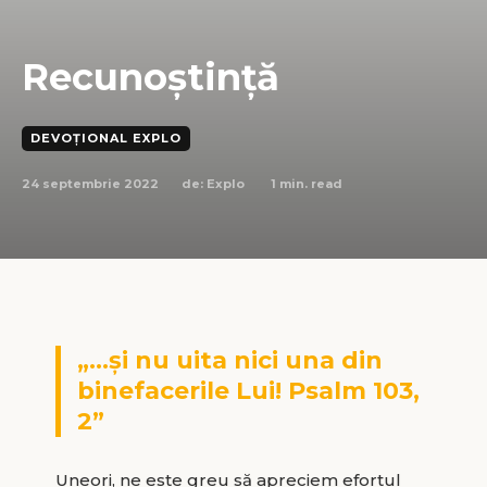
Recunoștință
DEVOȚIONAL EXPLO
24 septembrie 2022
1
min. read
de:
Explo
„…și nu uita nici una din
binefacerile Lui! Psalm 103,
2”
Uneori, ne este greu să apreciem efortul