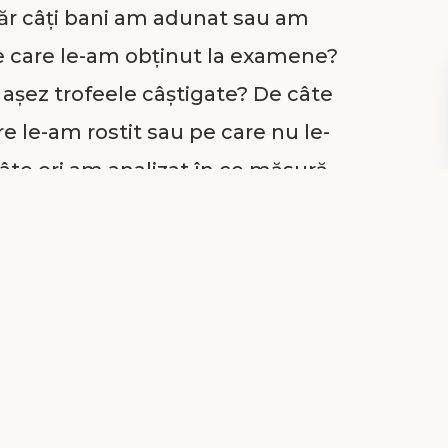
ăr câți bani am adunat sau am
e care le-am obținut la examene?
așez trofeele câștigate? De câte
e le-am rostit sau pe care nu le-
câte ori am analizat în ce măsură
fost totale sau doar pe jumătate?
 mai mulți? Puteam să iubesc
ei din familia mea sau pe
acă am iubit cu tot sufletul
în minte îmi vin situații când,