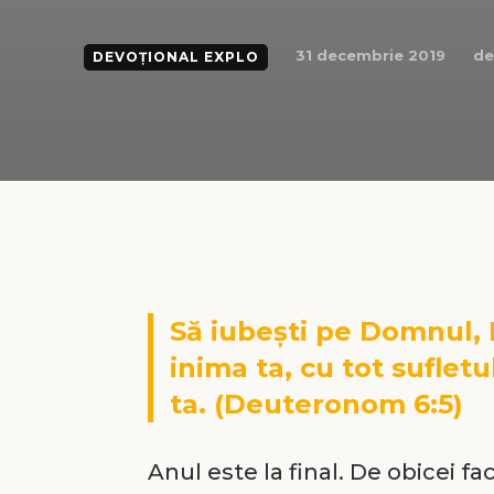
de
31 decembrie 2019
DEVOȚIONAL EXPLO
Să iubești pe Domnul,
inima ta, cu tot sufletu
ta. (Deuteronom 6:5)
Anul este la final. De obicei f