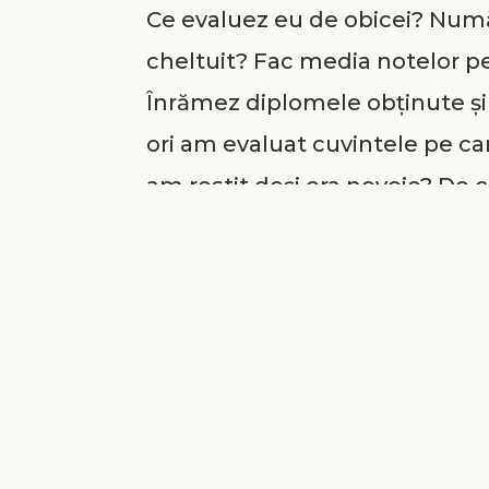
Ce evaluez eu de obicei? Num
cheltuit? Fac media notelor p
Înrămez diplomele obținute și 
ori am evaluat cuvintele pe car
am rostit deși era nevoie? De 
eforturile și dăruirea mea au 
Puteam să ajut mai mult și pe
mai profund și mai sincer pe c
Dumnezeu?
Oare din ce îmi pot da seama d
meu? Ei bine, pot ști asta dacă 