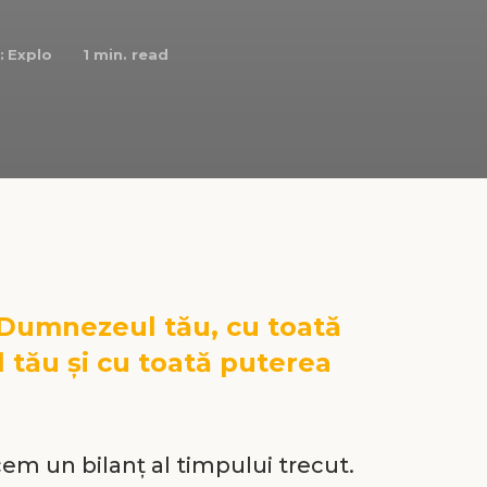
:
Explo
1
min. read
 Dumnezeul tău, cu toată
l tău și cu toată puterea
acem un bilanț al timpului trecut.