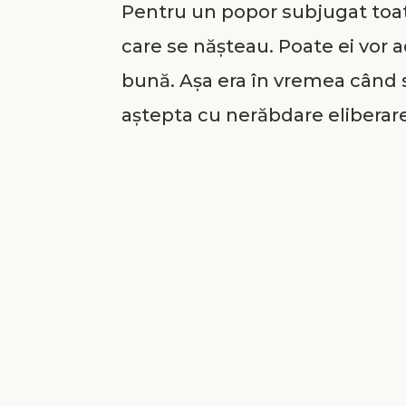
Pentru un popor subjugat toate
care se nășteau. Poate ei vor 
bună. Așa era în vremea când s
aștepta cu nerăbdare eliberar
Într-o zi ajunge la templu o fa
aduce înaintea lui Dumnezeu P
Un preot care făcea același lu
sărac în brațe L-a închinat Dom
nume comun în societatea de 
Lui fără să știe nimic! Nu știa 
Universului! Nu știa că a dat 