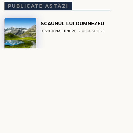
PUBLICATE ASTĂZI
SCAUNUL LUI DUMNEZEU
DEVOȚIONAL TINERI
7 AUGUST 2026
DE CE ESTE MAREA
SĂRATĂ?
DEVOȚIONAL EXPLO
7 AUGUST 2026
GLASUL DIN TĂCERE
DEVOȚIONAL ZILNIC
7 AUGUST 2026