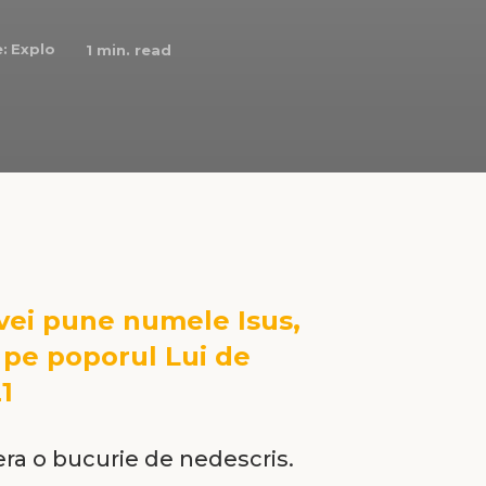
:
Explo
1
min. read
i vei pune numele Isus,
 pe poporul Lui de
1
ra o bucurie de nedescris.