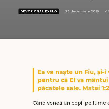
de
23 decembrie 2019
DEVOȚIONAL EXPLO
Ea va naște un Fiu, și-
pentru că El va mântui
păcatele sale. Matei 1:2
Când venea un copil pe lume e