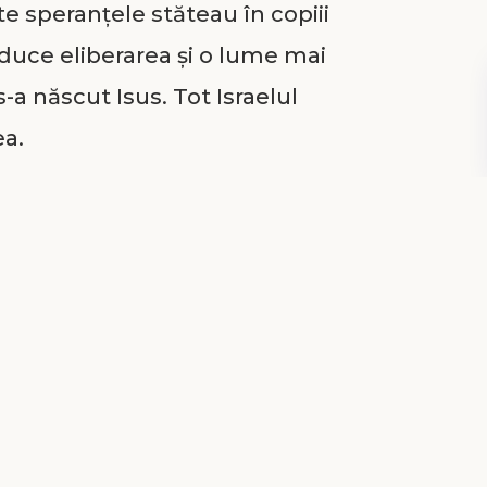
 speranțele stăteau în copiii
aduce eliberarea și o lume mai
-a născut Isus. Tot Israelul
ea.
milie săracă. Erau acolo pentru a
runcul și pentru a-i da un nume.
cru de multă vreme a luat copilul
nului și i-a dat numele Isus – un
atunci. Apoi L-a înapoiat mamei
că a ținut în brațe pe Împăratul
numele Mântuitorului! Doar un