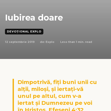
Iubirea doare
DEVOȚIONAL EXPLO
12 septembrie 2019
Less than 1
min. read
de:
Explo
Dimpotrivă, fiți buni unii cu
alții, miloși, și iertați-vă
unul pe altul, cum v-a
iertat și Dumnezeu pe voi
în Hristos. Efeseni 4:32