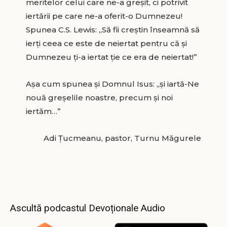
meritelor celui care ne-a greșit, ci potrivit
iertării pe care ne-a oferit-o Dumnezeu!
Spunea C.S. Lewis: „Să fii creștin înseamnă să
ierți ceea ce este de neiertat pentru că și
Dumnezeu ți-a iertat ție ce era de neiertat!”
Așa cum spunea și Domnul Isus: „și iartă-Ne
nouă greșelile noastre, precum și noi
iertăm…”
Adi Ţucmeanu, pastor, Turnu Măgurele
Ascultă podcastul Devoționale Audio