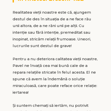
Realitatea vieții noastre este că, ajungem
destul de des în situația de a ne face rău
unii altora, de a ne răni unii pe alții. Cu
intenție sau fără intenție, premeditat sau
inopinat, stricăm relații frumoase. Uneori,
lucrurile sunt destul de grave!
Pentru a nu deteriora calitatea vieții noastre,
Pavel ne învață cea mai bună cale de a
repara relațiile stricate în felul acesta. El ne
spune că avem la îndemână o soluție
miraculoasă, care poate reface orice relație:
iertarea!
Și suntem chemați să iertăm, nu potrivit