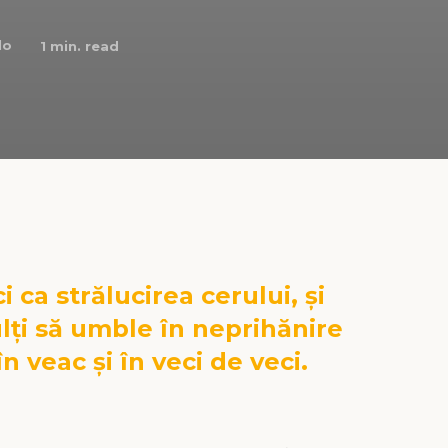
lo
1
min. read
i ca strălucirea cerului, și
lți să umble în neprihănire
în veac și în veci de veci.