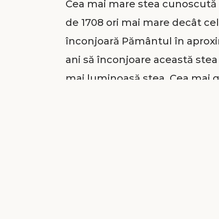
Cea mai mare stea cunoscută es
de 1708 ori mai mare decât cel 
înconjoară Pământul în aproxim
ani să înconjoare această stea 
mai luminoasă stea. Cea mai g
luminoasă stea, este considerat
milioane de ori mai strălucitoa
La Dumnezeu strălucirea se mă
Sunt în lumea noastră oameni 
inteligenți, dar ei pot fi dep
pe mulți înspre întuneric spiri