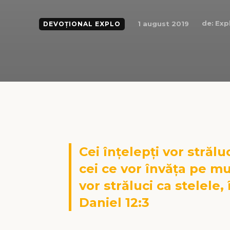
de:
Exp
1 august 2019
DEVOȚIONAL EXPLO
Cei înțelepți vor străluc
cei ce vor învăța pe mu
vor străluci ca stelele, 
Daniel 12:3