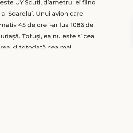
te UY Scuti, diametrul ei fiind
al Soarelui. Unui avion care
ativ 45 de ore i-ar lua 1086 de
uriașă. Totuși, ea nu este și cea
rea, și totodată cea mai
ă a fi R136a1, care este de 8,7
re decât Soarele.
soară altfel.
care sunt strălucitor de
arte de Dumnezeu și pot conduce
tual. Pe de altă parte, sunt