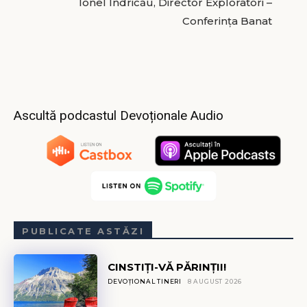
Ionel Indricău, Director Exploratori –
Conferința Banat
Ascultă podcastul Devoționale Audio
PUBLICATE ASTĂZI
CINSTIȚI-VĂ PĂRINȚII!
DEVOȚIONAL TINERI
8 AUGUST 2026