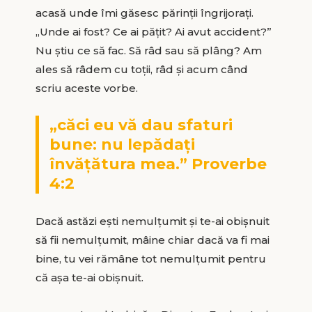
acasă unde îmi găsesc părinții îngrijorați.
„Unde ai fost? Ce ai pățit? Ai avut accident?”
Nu știu ce să fac. Să râd sau să plâng? Am
ales să râdem cu toții, râd și acum când
scriu aceste vorbe.
„căci eu vă dau sfaturi
bune: nu lepădați
învățătura mea.” Proverbe
4:2
Dacă astăzi ești nemulțumit și te-ai obișnuit
să fii nemulțumit, mâine chiar dacă va fi mai
bine, tu vei rămâne tot nemulțumit pentru
că așa te-ai obișnuit.