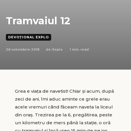
Tramvaiul 12
DEVOȚIONAL EXPLO
26 octombrie 2018
1
min. read
de:
Explo
Grea e viața de navetist! Chiar și acum, după
zeci de ani, îmi aduc aminte ce grele erau
acele vremuri când făceam naveta la liceul
din oraș. Trezirea pe la 6, pregătirea, peste
un kilometru de mers până la stație, o oră
cu tramvaiul și încă vreo 15 minute pe jos.