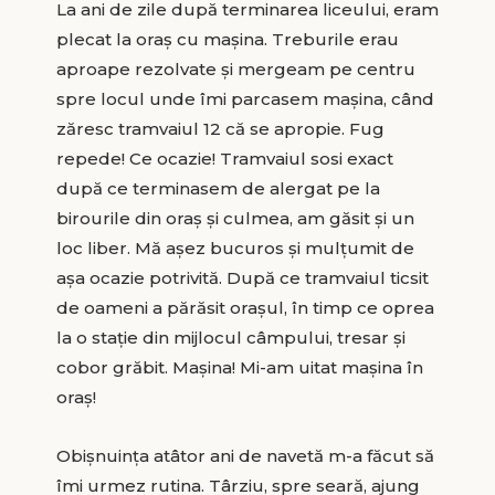
La ani de zile după terminarea liceului, eram
plecat la oraș cu mașina. Treburile erau
aproape rezolvate și mergeam pe centru
spre locul unde îmi parcasem mașina, când
zăresc tramvaiul 12 că se apropie. Fug
repede! Ce ocazie! Tramvaiul sosi exact
după ce terminasem de alergat pe la
birourile din oraș și culmea, am găsit și un
loc liber. Mă așez bucuros și mulțumit de
așa ocazie potrivită. După ce tramvaiul ticsit
de oameni a părăsit orașul, în timp ce oprea
la o stație din mijlocul câmpului, tresar și
cobor grăbit. Mașina! Mi-am uitat mașina în
oraș!
Obișnuința atâtor ani de navetă m-a făcut să
îmi urmez rutina. Târziu, spre seară, ajung