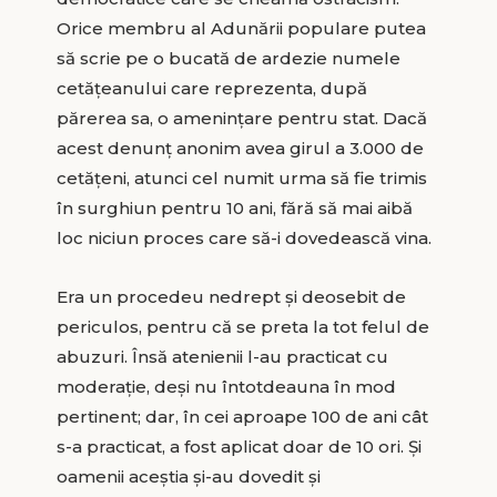
Orice membru al Adunării populare putea
să scrie pe o bucată de ardezie numele
cetăţeanului care reprezenta, după
părerea sa, o ameninţare pentru stat. Dacă
acest denunţ anonim avea girul a 3.000 de
cetăţeni, atunci cel numit urma să fie trimis
în surghiun pentru 10 ani, fără să mai aibă
loc niciun proces care să-i dovedească vina.
Era un procedeu nedrept şi deosebit de
periculos, pentru că se preta la tot felul de
abuzuri. Însă atenienii l-au practicat cu
moderaţie, deşi nu întotdeauna în mod
pertinent; dar, în cei aproape 100 de ani cât
s-a practicat, a fost aplicat doar de 10 ori. Şi
oamenii aceştia şi-au dovedit şi