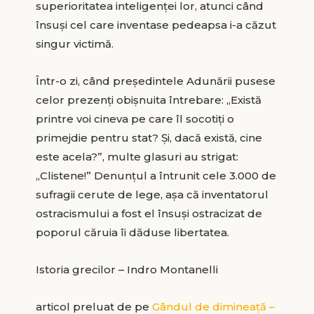
superioritatea inteligenţei lor, atunci când
însuşi cel care inventase pedeapsa i-a căzut
singur victimă.
Într-o zi, când preşedintele Adunării pusese
celor prezenţi obişnuita întrebare: „Există
printre voi cineva pe care îl socotiţi o
primejdie pentru stat? Şi, dacă există, cine
este acela?”, multe glasuri au strigat:
„Clistene!” Denunţul a întrunit cele 3.000 de
sufragii cerute de lege, aşa că inventatorul
ostracismului a fost el însuşi ostracizat de
poporul căruia îi dăduse libertatea.
Istoria grecilor – Indro Montanelli
articol preluat de pe
Gândul de dimineață –