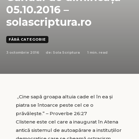
05.10.2016 –
solascriptura.ro
FĂRĂ CATEGORIE
3 octombrie 2016
1
min. read
de:
Sola Scriptura
„Cine sapă groapa altuia cade el în ea şi
piatra se întoarce peste cel ce o
prăvăleşte.” – Proverbe 26:27
Clistene este cel care a inaugurat în Atena
antică sistemul de autoapărare a instituţiilor
democratice care se cheamă ostracism.