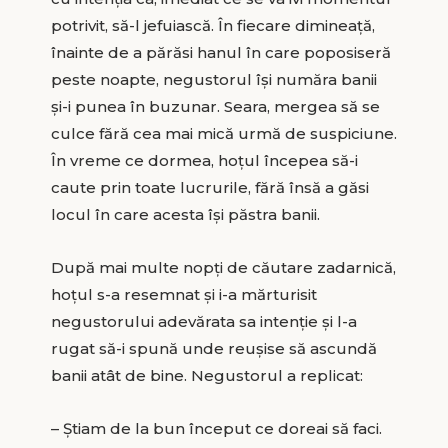
potrivit, să-l jefuiască. În fiecare dimineaţă,
înainte de a părăsi hanul în care poposiseră
peste noapte, negustorul îşi număra banii
şi-i punea în buzunar. Seara, mergea să se
culce fără cea mai mică urmă de suspiciune.
În vreme ce dormea, hoţul începea să-i
caute prin toate lucrurile, fără însă a găsi
locul în care acesta îşi păstra banii.
După mai multe nopţi de căutare zadarnică,
hoţul s-a resemnat şi i-a mărturisit
negustorului adevărata sa intenţie şi l-a
rugat să-i spună unde reuşise să ascundă
banii atât de bine. Negustorul a replicat:
– Ştiam de la bun început ce doreai să faci.