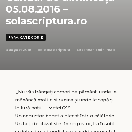
05.08.2016 –
solascriptura.ro
FĂRĂ CATEGORIE
3 august 2016
Less than 1
min. read
de:
Sola Scriptura
„Nu vă strângeţi comori pe pământ, unde le
mănâncă moliile şi rugina şi unde le sapă şi
le fură hoţii.” – Matei 6:19
Un negustor bogat a plecat într-o călătorie.
Un hoţ, deghizat şi el în negustor, l-a însoţit
cu intenţia ca, imediat ce se va ivi momentul