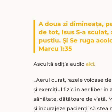
A doua zi dimineața, p
de tot, Isus S-a sculat, 
pustiu. Și Se ruga acolo
Marcu 1:35
Ascultă ediția audio
aici
.
„Aerul curat, razele voioase de so
și exercițiul fizic în aer liber
sănătate, dătătoare de viață. Me
și încurajeze pacienții să stea 