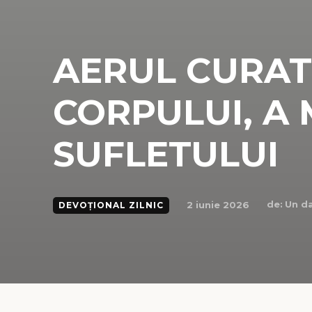
AERUL CURAT
CORPULUI, A M
SUFLETULUI
de:
Un da
2 iunie 2026
DEVOȚIONAL ZILNIC