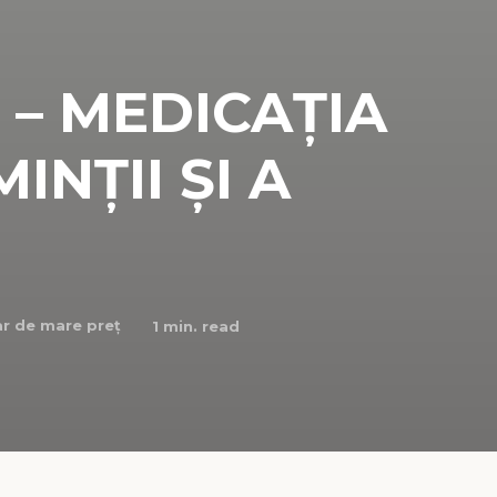
 – MEDICAȚIA
INȚII ȘI A
r de mare preț
1
min. read