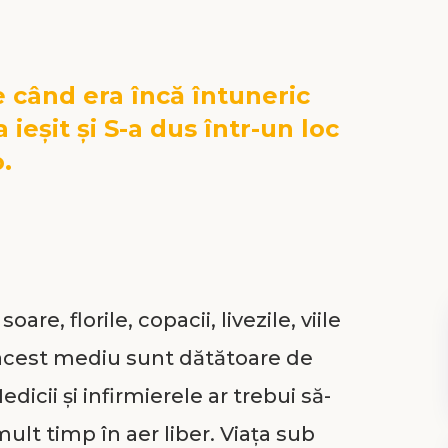
e când era încă întuneric
a ieșit și S-a dus într-un loc
.
are, florile, copacii, livezile, viile
 în acest mediu sunt dătătoare de
dicii și infirmierele ar trebui să-
mult timp în aer liber. Viața sub