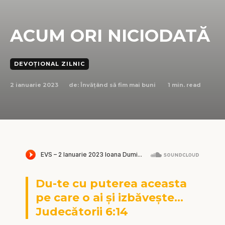
ACUM ORI NICIODATĂ
DEVOȚIONAL ZILNIC
2 ianuarie 2023
1
min. read
de:
Învățând să fim mai buni
Du-te cu puterea aceasta
pe care o ai și izbăvește…
Judecătorii 6:14