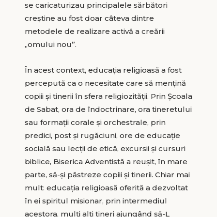
se caricaturizau principalele sărbători
creștine au fost doar câteva dintre
metodele de realizare activă a creării
„omului nou”.
În acest context, educația religioasă a fost
percepută ca o necesitate care să mențină
copiii și tinerii în sfera religiozității. Prin Școala
de Sabat, ora de îndoctrinare, ora tineretului
sau formații corale și orchestrale, prin
predici, post și rugăciuni, ore de educație
socială sau lecții de etică, excursii și cursuri
biblice, Biserica Adventistă a reușit, în mare
parte, să-și păstreze copiii și tinerii. Chiar mai
mult: educația religioasă oferită a dezvoltat
în ei spiritul misionar, prin intermediul
acestora, mulți alți tineri ajungând să-L