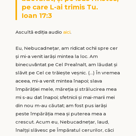
pe care L-ai trimis Tu.
Ioan 17:3
Ascultă ediția audio
aici
.
Eu, Nebucadnețar, am ridicat ochii spre cer
și mi-a venit iarăși mintea la loc. Am
binecuvântat pe Cel Preaînalt, am lăudat și
slăvit pe Cel ce trăiește veșnic. (…) În vremea
aceea, mi-a venit mintea înapoi; slava
împărăției mele, măreția și strălucirea mea
mi s-au dat înapoi; sfetnicii și mai-marii mei
din nou m-au căutat; am fost pus iarăși
peste împărăția mea și puterea mea a
crescut. Acum eu, Nebucadnețar, laud,
înalțși slăvesc pe Împăratul cerurilor, căci