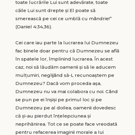
toate lucrările Lui sunt adevărate, toate
căile Lui sunt drepte și El poate să
smerească pe cei ce umblă cu mândrie!”
(Daniel 4:34,36).
Cei care iau parte la lucrarea lui Dumnezeu
fac binele doar pentru că Dumnezeu se află
în spatele lor, împlinind lucrarea. În acest
caz, noi să lăudăm oamenii și să le aducem
mulțumiri, neglijând să-L recunoaștem pe
Dumnezeu? Dacă vom proceda așa,
Dumnezeu nu va mai colabora cu noi. Când
se pun pe ei înșiși pe primul loc și pe
Dumnezeu pe al doilea, oamenii dovedesc
că și-au pierdut înțelepciunea și
neprihănirea. Tot ce se poate face vreodată
pentru refacerea imaginii morale a lui