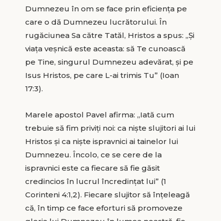
Dumnezeu în om se face prin eficiența pe
care o dă Dumnezeu lucrătorului. În
rugăciunea Sa către Tatăl, Hristos a spus: „Și
viața veșnică este aceasta: să Te cunoască
pe Tine, singurul Dumnezeu adevărat, și pe
Isus Hristos, pe care L-ai trimis Tu” (Ioan
17:3).
Marele apostol Pavel afirma: „Iată cum
trebuie să fim priviți noi: ca niște slujitori ai lui
Hristos și ca niște ispravnici ai tainelor lui
Dumnezeu. Încolo, ce se cere de la
ispravnici este ca fiecare să fie găsit
credincios în lucrul încredințat lui” (1
Corinteni 4:1,2). Fiecare slujitor să înțeleagă
că, în timp ce face eforturi să promoveze