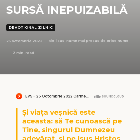
SURSĂ INEPUIZABILĂ
DEVOȚIONAL ZILNIC
25 octombrie 2022
de:
Isus, nume mai presus de orice nume
2
min. read
Și viața veșnică este
aceasta: să Te cunoască pe
Tine, singurul Dumnezeu
adevărat, și pe Isus Hristos,