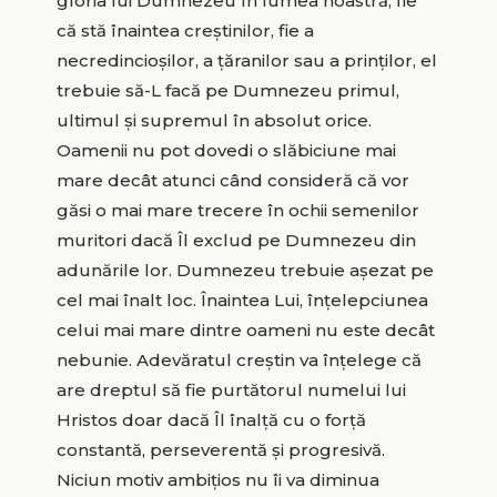
gloria lui Dumnezeu în lumea noastră, fie
că stă înaintea creștinilor, fie a
necredincioșilor, a țăranilor sau a prinților, el
trebuie să-L facă pe Dumnezeu primul,
ultimul și supremul în absolut orice.
Oamenii nu pot dovedi o slăbiciune mai
mare decât atunci când consideră că vor
găsi o mai mare trecere în ochii semenilor
muritori dacă Îl exclud pe Dumnezeu din
adunările lor. Dumnezeu trebuie așezat pe
cel mai înalt loc. Înaintea Lui, înțelepciunea
celui mai mare dintre oameni nu este decât
nebunie. Adevăratul creștin va înțelege că
are dreptul să fie purtătorul numelui lui
Hristos doar dacă Îl înalță cu o forță
constantă, perseverentă și progresivă.
Niciun motiv ambițios nu îi va diminua