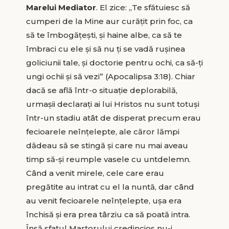
Marelui Mediator
. El zice: „Te sfătuiesc să
cumperi de la Mine aur curățit prin foc, ca
să te îmbogățești, și haine albe, ca să te
îmbraci cu ele și să nu ți se vadă rușinea
goliciunii tale, și doctorie pentru ochi, ca să-ți
ungi ochii și să vezi” (Apocalipsa 3:18). Chiar
dacă se află într-o situație deplorabilă,
urmașii declarați ai lui Hristos nu sunt totuși
într-un stadiu atât de disperat precum erau
fecioarele neînțelepte, ale căror lămpi
dădeau să se stingă și care nu mai aveau
timp să-și reumple vasele cu untdelemn.
Când a venit mirele, cele care erau
pregătite au intrat cu el la nuntă, dar când
au venit fecioarele neînțelepte, ușa era
închisă și era prea târziu ca să poată intra.
Însă sfatul Martorului credincios nu-i