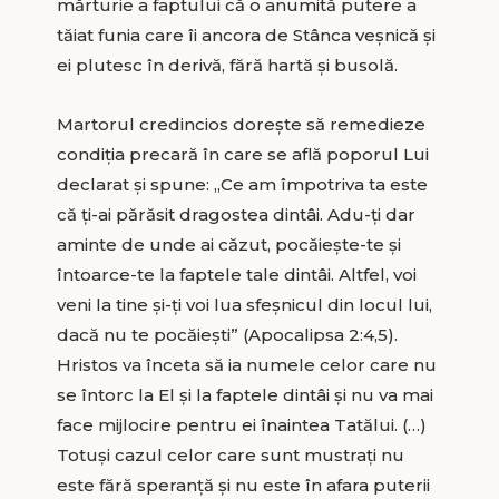
mărturie a faptului că o anumită putere a
tăiat funia care îi ancora de Stânca veșnică și
ei plutesc în derivă, fără hartă și busolă.
Martorul credincios dorește să remedieze
condiția precară în care se află poporul Lui
declarat și spune: „Ce am împotriva ta este
că ți-ai părăsit dragostea dintâi. Adu-ți dar
aminte de unde ai căzut, pocăiește-te și
întoarce-te la faptele tale dintâi. Altfel, voi
veni la tine și-ți voi lua sfeșnicul din locul lui,
dacă nu te pocăiești” (Apocalipsa 2:4,5).
Hristos va înceta să ia numele celor care nu
se întorc la El și la faptele dintâi și nu va mai
face mijlocire pentru ei înaintea Tatălui. (…)
Totuși cazul celor care sunt mustrați nu
este fără speranță și nu este în afara puterii