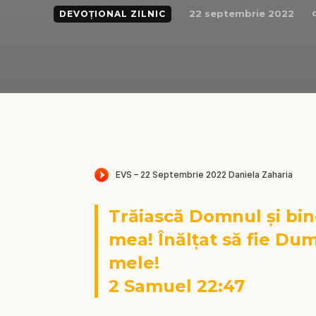
22 septembrie 2022
DEVOȚIONAL ZILNIC
Trăiască Domnul și bin
mea! Înălțat să fie Du
mele!
2 Samuel 22:47