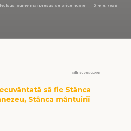
de:
Isus, nume mai presus de orice nume
2
min. read
ecuvântată să fie Stânca
mnezeu, Stânca mântuirii