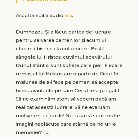
Ascultă ediția audio
aici
.
Dumnezeu Și-a făcut partea de lucrare
pentru salvarea oamenilor și acum El
cheamă biserica la colaborare. Există
sângele lui Hristos, cuvântul adevărului,
Duhul Sfânt și sunt suflete care pier. Fiecare
urmaș al lui Hristos are o parte de făcut în
misiunea de a-i face pe oameni să accepte
binecuvântările pe care Cerul le-a pregătit.
Să ne examinăm atent să vedem dacă am
realizat această lucrare! Să ne evaluăm
motivele și acțiunile! Nu-i așa că sunt multe
imagini neplăcute care atârnă pe holurile
memoriei? (…)