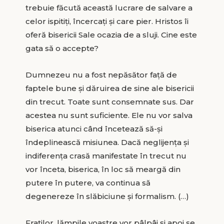
trebuie făcută această lucrare de salvare a
celor ispitiți, încercați și care pier. Hristos îi
oferă bisericii Sale ocazia de a sluji. Cine este
gata să o accepte?
Dumnezeu nu a fost nepăsător față de
faptele bune și dăruirea de sine ale bisericii
din trecut. Toate sunt consemnate sus. Dar
acestea nu sunt suficiente. Ele nu vor salva
biserica atunci când încetează să-și
îndeplinească misiunea. Dacă neglijența și
indiferența crasă manifestate în trecut nu
vor înceta, biserica, în loc să meargă din
putere în putere, va continua să
degenereze în slăbiciune și formalism. (…)
Fraților, lămpile voastre vor pâlpâi și apoi se