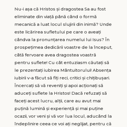
Nu-i așa că Hristos și dragostea Sa au fost
eliminate din viață până când o formă
mecanică a luat locul slujirii din inimă? Unde
este licărirea sufletului pe care o aveați
cândva la pronunțarea numelui lui Isus? În
prospețimea dedicării voastre de la început,
câtă fervoare avea dragostea voastră
pentru suflete! Cu cât entuziasm căutați să
le prezentați iubirea Mântuitorului! Absența
iubirii v-a făcut să fiți reci, critici și chițibușari.
Încercați să vă reveniți și apoi acționați să
aduceți suflete la Hristos! Dacă refuzați să
faceți acest lucru, alții, care au avut mai
puțină lumină și experiență și mai puține
ocazii, vor veni și vă vor lua locul, aducând la
îndeplinire ceea ce voi ați neglijat, pentru că