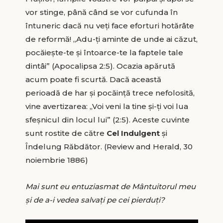
vor stinge, până când se vor cufunda în
întuneric dacă nu veți face eforturi hotărâte
de reformă! „Adu-ți aminte de unde ai căzut,
pocăiește-te și întoarce-te la faptele tale
dintâi” (Apocalipsa 2:5). Ocazia apărută
acum poate fi scurtă. Dacă această
perioadă de har și pocăință trece nefolosită,
vine avertizarea: „Voi veni la tine și-ți voi lua
sfeșnicul din locul lui” (2:5). Aceste cuvinte
sunt rostite de către
Cel Indulgent
și
Îndelung Răbdător. (Review and Herald, 30
noiembrie 1886)
Mai sunt eu entuziasmat de Mântuitorul meu
și de a-i vedea salvați pe cei pierduți?