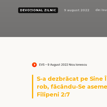
de:
Is
9 august 2022
DEVOȚIONAL ZILNIC
S-a dezbrăcat pe Sine Î
rob, făcându-Se aseme
Filipeni 2:7