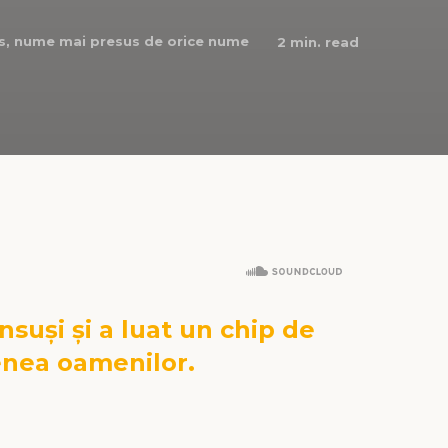
us, nume mai presus de orice nume
2
min. read
nsuși și a luat un chip de
nea oamenilor.