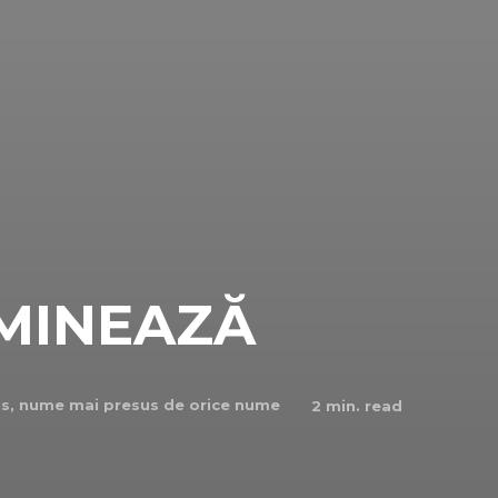
UMINEAZĂ
us, nume mai presus de orice nume
2
min. read