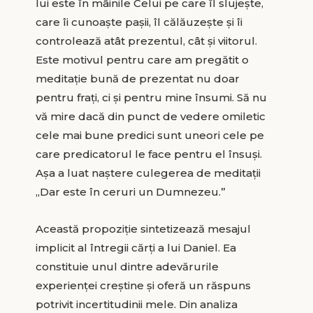
lui este în mâinile Celui pe care îl slujeşte,
care îi cunoaşte paşii, îl călăuzeşte şi îi
controlează atât prezentul, cât şi viitorul.
Este motivul pentru care am pregătit o
meditaţie bună de prezentat nu doar
pentru fraţi, ci şi pentru mine însumi. Să nu
vă mire dacă din punct de vedere omiletic
cele mai bune predici sunt uneori cele pe
care predicatorul le face pentru el însuşi.
Aşa a luat naştere culegerea de meditaţii
„Dar este în ceruri un Dumnezeu.”
Această propoziţie sintetizează mesajul
implicit al întregii cărţi a lui Daniel. Ea
constituie unul dintre adevărurile
experienţei creştine şi oferă un răspuns
potrivit incertitudinii mele. Din analiza