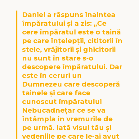
Daniel a răspuns înaintea
împăratului şi a zis: „Ce
cere împăratul este o taină
pe care înţelepţii, cititorii în
stele, vrăjitorii şi ghicitorii
nu sunt în stare s-o
descopere împăratului. Dar
este în ceruri un
Dumnezeu care descoperă
tainele şi care face
cunoscut împăratului
Nebucadneţar ce se va
întâmpla în vremurile de
pe urmă. lată visul tău şi
vedeniile pe care le-ai avut