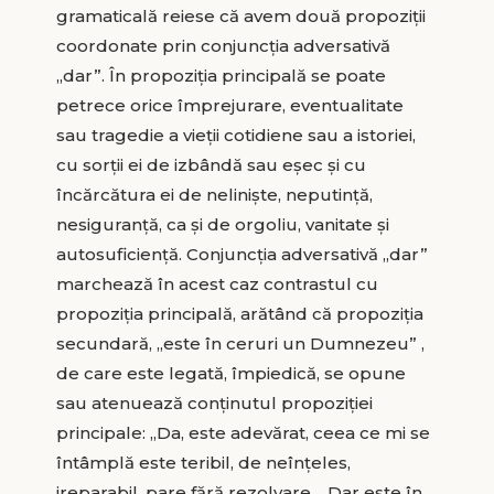
gramaticală reiese că avem două propoziţii
coordonate prin conjuncţia adversativă
„dar”. În propoziţia principală se poate
petrece orice împrejurare, eventualitate
sau tragedie a vieţii cotidiene sau a istoriei,
cu sorţii ei de izbândă sau eşec şi cu
încărcătura ei de nelinişte, neputinţă,
nesiguranţă, ca şi de orgoliu, vanitate şi
autosuficienţă. Conjuncţia adversativă „dar”
marchează în acest caz contrastul cu
propoziţia principală, arătând că propoziţia
secundară, „este în ceruri un Dumnezeu” ,
de care este legată, împiedică, se opune
sau atenuează conţinutul propoziţiei
principale: „Da, este adevărat, ceea ce mi se
întâmplă este teribil, de neînţeles,
ireparabil, pare fără rezolvare… Dar este în