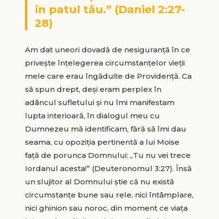
în patul tău.” (Daniel 2:27-
28)
Am dat uneori dovadă de nesiguranţă în ce
priveşte înţelegerea circumstanţelor vieţii
mele care erau îngăduite de Providenţă. Ca
să spun drept, deşi eram perplex în
adâncul sufletului şi nu îmi manifestam
lupta interioară, în dialogul meu cu
Dumnezeu mă identificam, fără să îmi dau
seama, cu opoziţia pertinentă a lui Moise
faţă de porunca Domnului: „Tu nu vei trece
Iordanul acesta!” (Deuteronomul 3:27). Însă
un slujitor al Domnului ştie că nu există
circumstanţe bune sau rele, nici întâmplare,
nici ghinion sau noroc, din moment ce viaţa