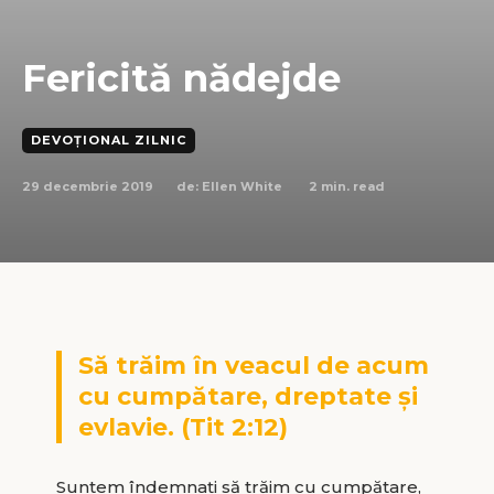
Fericită nădejde
DEVOȚIONAL ZILNIC
29 decembrie 2019
2
min. read
de:
Ellen White
Să trăim în veacul de acum
cu cumpătare, dreptate și
evlavie. (Tit 2:12)
Suntem îndemnați să trăim cu cumpătare,