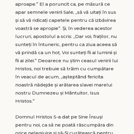
aproape.” El a poruncit ca, pe măsură ce
apar semnele venirii Sale, „să vă uitați în sus
și să vă ridicați capetele pentru că izbăvirea
voastră se apropie”. Şi, în vederea acestor
lucruri, apostolul a scris: „Dar voi, fraților, nu
sunteți în întuneric, pentru ca ziua aceea să
vă prindă ca un hoț. Voi sunteți fii ai luminii și
fii ai zilei.” Deoarece nu știm ceasul venirii lui
Hristos, noi trebuie să trăim cu cumpătare
în veacul de acum, „așteptând fericita
noastră nădejde și arătarea slavei marelui
nostru Dumnezeu și Mântuitor, Isus
Hristos.”
Domnul Hristos S-a dat pe Sine Însuși
pentru noi, ca să ne poată răscumpăra din
orice nelegiuire și să-Şi curățească pentru