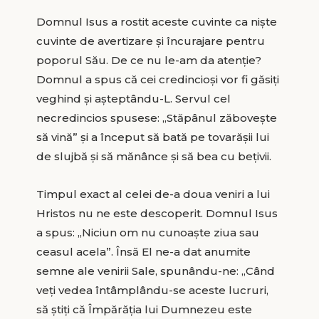
Domnul Isus a rostit aceste cuvinte ca niște
cuvinte de avertizare și încurajare pentru
poporul Său. De ce nu le-am da atenție?
Domnul a spus că cei credincioși vor fi găsiți
veghind și așteptându-L. Servul cel
necredincios spusese: „Stăpânul zăbovește
să vină” și a început să bată pe tovarășii lui
de slujbă și să mănânce și să bea cu bețivii.
Timpul exact al celei de-a doua veniri a lui
Hristos nu ne este descoperit. Domnul Isus
a spus: „Niciun om nu cunoaște ziua sau
ceasul acela”. Însă El ne-a dat anumite
semne ale venirii Sale, spunându-ne: „Când
veți vedea întâmplându-se aceste lucruri,
să știți că Împărăția lui Dumnezeu este