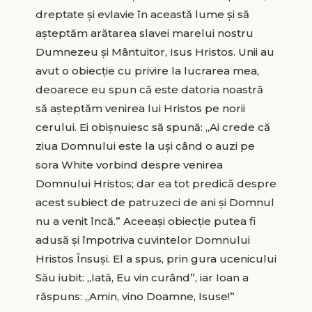
dreptate și evlavie în această lume și să
așteptăm arătarea slavei marelui nostru
Dumnezeu și Mântuitor, Isus Hristos. Unii au
avut o obiecție cu privire la lucrarea mea,
deoarece eu spun că este datoria noastră
să așteptăm venirea lui Hristos pe norii
cerului. Ei obișnuiesc să spună: „Ai crede că
ziua Domnului este la uși când o auzi pe
sora White vorbind despre venirea
Domnului Hristos; dar ea tot predică despre
acest subiect de patruzeci de ani și Domnul
nu a venit încă.” Aceeași obiecție putea fi
adusă și împotriva cuvintelor Domnului
Hristos Însuși. El a spus, prin gura ucenicului
Său iubit: „Iată, Eu vin curând”, iar Ioan a
răspuns: „Amin, vino Doamne, Isuse!”