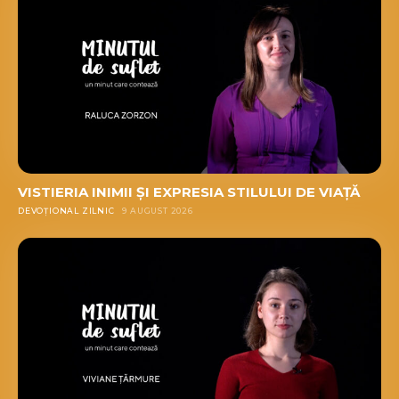
VISTIERIA INIMII ȘI EXPRESIA STILULUI DE VIAȚĂ
DEVOȚIONAL ZILNIC
9 AUGUST 2026