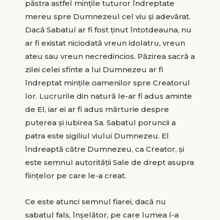
păstra astfel mințile tuturor îndreptate
mereu spre Dumnezeul cel viu și adevărat.
Dacă Sabatul ar fi fost ținut întotdeauna, nu
ar fi existat niciodată vreun idolatru, vreun
ateu sau vreun necredincios. Păzirea sacră a
zilei celei sfinte a lui Dumnezeu ar fi
îndreptat mințile oamenilor spre Creatorul
lor. Lucrurile din natură le-ar fi adus aminte
de El, iar ei ar fi adus mărturie despre
puterea și iubirea Sa. Sabatul poruncii a
patra este sigiliul viului Dumnezeu. El
îndreaptă către Dumnezeu, ca Creator, și
este semnul autorității Sale de drept asupra
ființelor pe care le-a creat.
Ce este atunci semnul fiarei, dacă nu
sabatul fals, înșelător, pe care lumea l-a