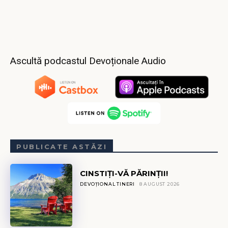
Ascultă podcastul Devoționale Audio
PUBLICATE ASTĂZI
CINSTIȚI-VĂ PĂRINȚII!
DEVOȚIONAL TINERI
8 AUGUST 2026