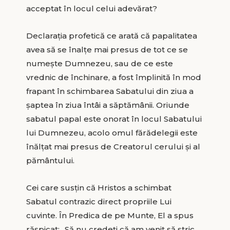
acceptat în locul celui adevărat?
Declarația profetică ce arată că papalitatea
avea să se înalțe mai presus de tot ce se
numește Dumnezeu, sau de ce este
vrednic de închinare, a fost împlinită în mod
frapant în schimbarea Sabatului din ziua a
șaptea în ziua întâi a săptămânii. Oriunde
sabatul papal este onorat în locul Sabatului
lui Dumnezeu, acolo omul fărădelegii este
înălțat mai presus de Creatorul cerului și al
pământului.
Cei care susțin că Hristos a schimbat
Sabatul contrazic direct propriile Lui
cuvinte. În Predica de pe Munte, El a spus
răspicat: „Să nu credeți că am venit să stric