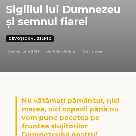
Sigiliul lui Dumnezeu
și semnul fiarei
DEVOȚIONAL ZILNIC
13 noiembrie 2019
2
min. read
de:
Ellen White
Nu vătămați pământul, nici
marea, nici copacii până nu
vom pune pecetea pe
fruntea slujitorilor
Dumnezeului nostru!