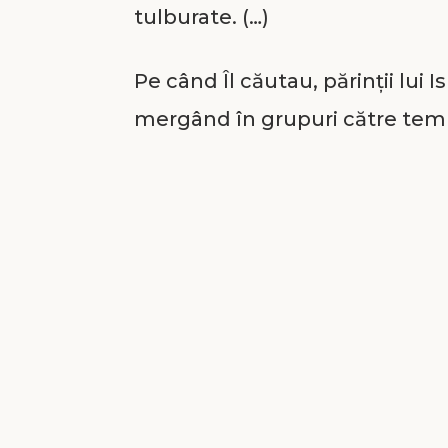
tulburate. (…)
Pe când Îl căutau, părinții lui
mergând în grupuri către templu
atras atenția vocea bine cunosc
vedea din cauza mulțimii, dar ș
era o altă voce ca a Sa, aseme
Săi au rămas muți de uimire. Fiu
și învățați, dădea dovadă de cu
întrebările și răspunsurile cuvi
Săi au fost mulțumiți când L-au
mama Sa nu a putut uita necaz