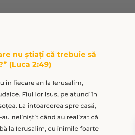
re nu știați că trebuie să
?” (Luca 2:49)
 în fiecare an la Ierusalim,
aice. Fiul lor Isus, pe atunci în
nsoțea. La întoarcerea spre casă,
-au neliniștit când au realizat că
abă la Ierusalim, cu inimile foarte