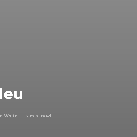
Meu
en White
2
min. read