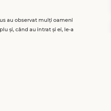
 Isus au observat mulți oameni
 și, când au intrat și ei, le-a
ută a Fiului lor. Nu Îl puteau
tiau că nu se înșală, căci nu mai
nea unei melodii solemne. Părinții
l lor, în mijlocul marilor cărturari
noștințe mai înalte prin
incioase pe care le dădea. Părinții
 văzut onorat în acest fel. Însă
ul și supărarea prin care trecuse