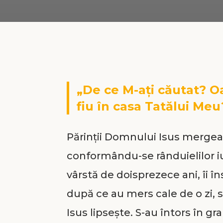
„De ce M-ați căutat? Oa
fiu în casa Tatălui Meu
Părinții Domnului Isus mergeau
conformându-se rânduielilor iud
vârstă de doisprezece ani, îi î
după ce au mers cale de o zi, s
Isus lipsește. S-au întors în gr