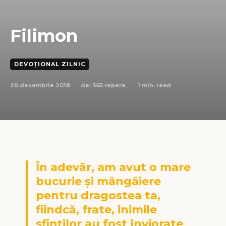
Filimon
DEVOȚIONAL ZILNIC
20 decembrie 2018
1
min. read
de:
365 repere
În adevăr, am avut o mare
bucurie şi mângâiere
pentru dragostea ta,
fiindcă, frate, inimile
sfinţilor au fost înviorate