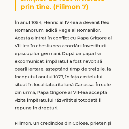
prin tine. (Filimon 7)
În anul 1054, Henric al IV-lea a devenit Rex
Romanorum, adică Rege al Romanilor.
Acesta a intrat în conflict cu Papa Grigore al
VII-lea în chestiunea acordării învestiturii
episcopilor germani. După ce papa l-a
excomunicat, împăratul a fost nevoit să
ceară iertare, așteptând timp de trei zile, la
începutul anului 1077, în fața castelului
situat în localitatea italiană Canossa. În cele
din urmă, Papa Grigore al VII-lea acceptă
vizita împăratului răzvrătit și totodată îl
repune în drepturi.
Filimon, un credincios din Colose, prieten și