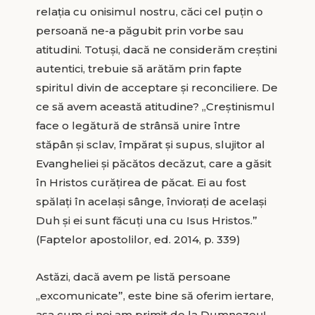
relația cu onisimul nostru, căci cel puțin o
persoană ne-a păgubit prin vorbe sau
atitudini. Totuși, dacă ne considerăm creștini
autentici, trebuie să arătăm prin fapte
spiritul divin de acceptare și reconciliere. De
ce să avem această atitudine? „Creștinismul
face o legătură de strânsă unire între
stăpân și sclav, împărat și supus, slujitor al
Evangheliei și păcătos decăzut, care a găsit
în Hristos curățirea de păcat. Ei au fost
spălați în același sânge, înviorați de același
Duh și ei sunt făcuți una cu Isus Hristos.”
(Faptelor apostolilor, ed. 2014, p. 339)
Astăzi, dacă avem pe listă persoane
„excomunicate”, este bine să oferim iertare,
așa cum și noi am primit de la Dumnezeu!