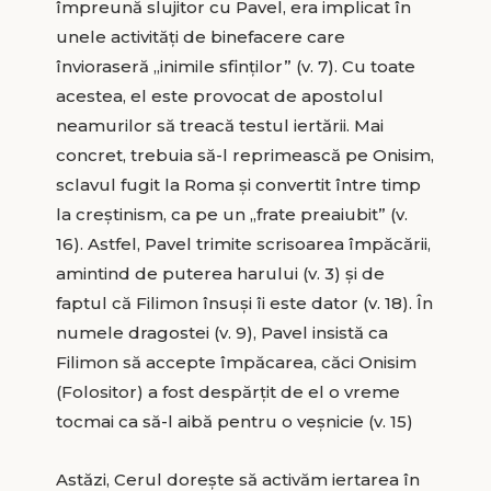
împreună slujitor cu Pavel, era implicat în
unele activități de binefacere care
învioraseră „inimile sfinților” (v. 7). Cu toate
acestea, el este provocat de apostolul
neamurilor să treacă testul iertării. Mai
concret, trebuia să-l reprimească pe Onisim,
sclavul fugit la Roma și convertit între timp
la creștinism, ca pe un „frate preaiubit” (v.
16). Astfel, Pavel trimite scrisoarea împăcării,
amintind de puterea harului (v. 3) și de
faptul că Filimon însuși îi este dator (v. 18). În
numele dragostei (v. 9), Pavel insistă ca
Filimon să accepte împăcarea, căci Onisim
(Folositor) a fost despărțit de el o vreme
tocmai ca să-l aibă pentru o veșnicie (v. 15)
Astăzi, Cerul dorește să activăm iertarea în