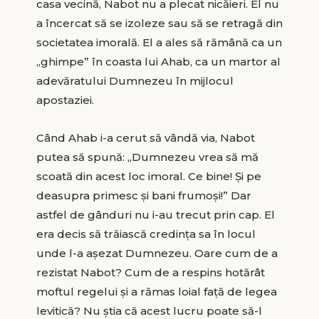
casa vecină, Nabot nu a plecat nicăieri. El nu
a încercat să se izoleze sau să se retragă din
societatea imorală. El a ales să rămână ca un
„ghimpe” în coasta lui Ahab, ca un martor al
adevăratului Dumnezeu în mijlocul
apostaziei.
Când Ahab i-a cerut să vândă via, Nabot
putea să spună: „Dumnezeu vrea să mă
scoată din acest loc imoral. Ce bine! Şi pe
deasupra primesc şi bani frumoşi!” Dar
astfel de gânduri nu i-au trecut prin cap. El
era decis să trăiască credinţa sa în locul
unde l-a aşezat Dumnezeu. Oare cum de a
rezistat Nabot? Cum de a respins hotărât
moftul regelui şi a rămas loial faţă de legea
levitică? Nu ştia că acest lucru poate să-l