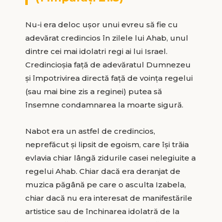
Nu-i era deloc uşor unui evreu să fie cu
adevărat credincios în zilele lui Ahab, unul
dintre cei mai idolatri regi ai lui Israel.
Credincioşia faţă de adevăratul Dumnezeu
şi împotrivirea directă faţă de voinţa regelui
(sau mai bine zis a reginei) putea să
însemne condamnarea la moarte sigură.
Nabot era un astfel de credincios,
neprefăcut şi lipsit de egoism, care îşi trăia
evlavia chiar lângă zidurile casei nelegiuite a
regelui Ahab. Chiar dacă era deranjat de
muzica păgână pe care o asculta Izabela,
chiar dacă nu era interesat de manifestările
artistice sau de închinarea idolatră de la