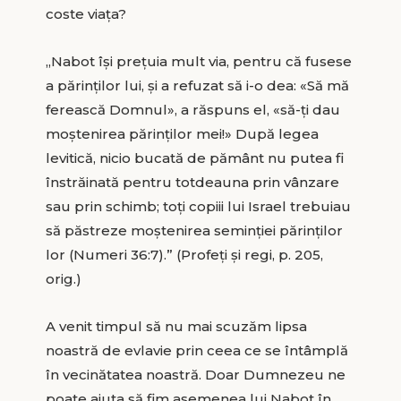
coste viaţa?
„Nabot îşi preţuia mult via, pentru că fusese
a părinţilor lui, şi a refuzat să i-o dea: «Să mă
ferească Domnul», a răspuns el, «să-ţi dau
moştenirea părinţilor mei!» După legea
levitică, nicio bucată de pământ nu putea fi
înstrăinată pentru totdeauna prin vânzare
sau prin schimb; toţi copiii lui Israel trebuiau
să păstreze moştenirea seminţiei părinţilor
lor (Numeri 36:7).” (Profeţi şi regi, p. 205,
orig.)
A venit timpul să nu mai scuzăm lipsa
noastră de evlavie prin ceea ce se întâmplă
în vecinătatea noastră. Doar Dumnezeu ne
poate ajuta să fim asemenea lui Nabot în