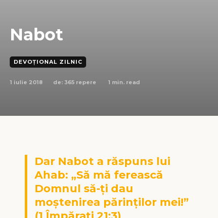
Nabot
DEVOȚIONAL ZILNIC
1 iulie 2018
1
min. read
de:
365 repere
Dar Nabot a răspuns lui
Ahab: „Să mă ferească
Domnul să-ţi dau
moştenirea părinţilor mei!”
(1 Împăraţi 21:3)