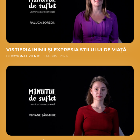
VISTIERIA INIMII ȘI EXPRESIA STILULUI DE VIAȚĂ
DEVOȚIONAL ZILNIC
9 AUGUST 2026