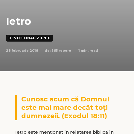
Ietro
DEVOȚIONAL ZILNIC
28 februarie 2018
1
min. read
de:
365 repere
Cunosc acum că Domnul
este mai mare decât toţi
dumnezeii. (Exodul 18:11)
Ietro este menționat în relatarea biblică în