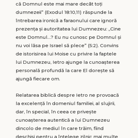
că Domnul este mai mare decât toţi
dumnezeii” (Exodul 18:10,11) răspunde la
întrebarea ironică a faraonului care ignoră
prezența și autoritatea lui Dumnezeu: „Cine
este Domnul…? Eu nu cunosc pe Domnul și
nu voi lăsa pe Israel să plece” (5:2). Convins
de istorisirea lui Moise cu privire la faptele
lui Dumnezeu, Ietro ajunge la cunoașterea
personală profundă la care El dorește să
ajungă fiecare om.
Relatarea biblică despre Ietro ne provoacă
la excelență în domeniul familiei, al slujirii,
dar, în special, în ceea ce privește
cunoașterea autentică a lui Dumnezeu
dincolo de mediul în care trăim, fiind
deschiși pentru a înțelege zilnic mai multe