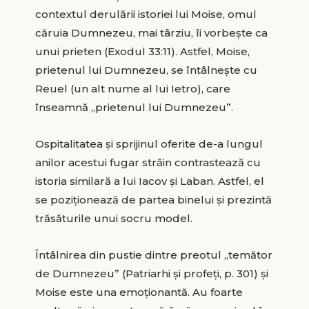
contextul derulării istoriei lui Moise, omul
căruia Dumnezeu, mai târziu, îi vorbește ca
unui prieten (Exodul 33:11). Astfel, Moise,
prietenul lui Dumnezeu, se întâlnește cu
Reuel (un alt nume al lui Ietro), care
înseamnă „prietenul lui Dumnezeu”.
Ospitalitatea și sprijinul oferite de-a lungul
anilor acestui fugar străin contrastează cu
istoria similară a lui Iacov și Laban. Astfel, el
se poziționează de partea binelui și prezintă
trăsăturile unui socru model.
Întâlnirea din pustie dintre preotul „temător
de Dumnezeu” (Patriarhi și profeți, p. 301) și
Moise este una emoționantă. Au foarte