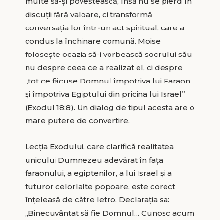
multe să-și povestească, însă nu se pierd în
discuții fără valoare, ci transformă
conversația lor într-un act spiritual, care a
condus la închinare comună. Moise
folosește ocazia să-i vorbească socrului său
nu despre ceea ce a realizat el, ci despre
„tot ce făcuse Domnul împotriva lui Faraon
și împotriva Egiptului din pricina lui Israel”
(Exodul 18:8). Un dialog de tipul acesta are o
mare putere de convertire.
Lecția Exodului, care clarifică realitatea
unicului Dumnezeu adevărat în fața
faraonului, a egiptenilor, a lui Israel și a
tuturor celorlalte popoare, este corect
înțeleasă de către Ietro. Declarația sa:
„Binecuvântat să fie Domnul… Cunosc acum