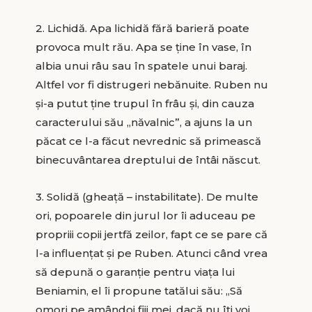
2. Lichidă. Apa lichidă fără barieră poate
provoca mult rău. Apa se ţine în vase, în
albia unui râu sau în spatele unui baraj.
Altfel vor fi distrugeri nebănuite. Ruben nu
şi-a putut ţine trupul în frâu şi, din cauza
caracterului său „năvalnic”, a ajuns la un
păcat ce l-a făcut nevrednic să primească
binecuvântarea dreptului de întâi născut.
3. Solidă (gheaţă – instabilitate). De multe
ori, popoarele din jurul lor îi aduceau pe
propriii copii jertfă zeilor, fapt ce se pare că
l-a influenţat şi pe Ruben. Atunci când vrea
să depună o garanţie pentru viaţa lui
Beniamin, el îi propune tatălui său: „Să
omori pe amândoi fiii mei, dacă nu îţi voi