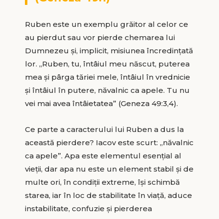
Ruben este un exemplu grăitor al celor ce
au pierdut sau vor pierde chemarea lui
Dumnezeu şi, implicit, misiunea încredinţată
lor. „Ruben, tu, întâiul meu născut, puterea
mea şi pârga tăriei mele, întâiul în vrednicie
şi întâiul în putere, năvalnic ca apele. Tu nu
vei mai avea întâietatea” (Geneza 49:3,4).
Ce parte a caracterului lui Ruben a dus la
această pierdere? Iacov este scurt: „năvalnic
ca apele”. Apa este elementul esenţial al
vieţii, dar apa nu este un element stabil şi de
multe ori, în condiţii extreme, îşi schimbă
starea, iar în loc de stabilitate în viaţă, aduce
instabilitate, confuzie şi pierderea