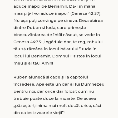
aduce înapoi pe Beniamin. Dă-l în mâna
mea şi ţi-l voi aduce înapoi” (Geneza 42:37).
Nu aşa poţi convinge pe cineva. Deosebirea
dintre Ruben şi Iuda, care primeşte
binecuvântarea de întâi născut, se vede în
Geneza 44:33: „Îngăduie dar, te rog, robului
tău să rămână în locul băiatului.” Iuda în
locul lui Beniamin, Domnul Hristos în locul
meu şi al tău. Amin!
Ruben alunecă şi cade şi la capitolul
încredere. Apa este un dar al lui Dumnezeu
pentru noi, dar orice dar folosit cum nu
trebuie poate duce la moarte. De aceea
„păzeşte-ţi inima mai mult decât orice, căci
din ea ies izvoarele vieţii”!