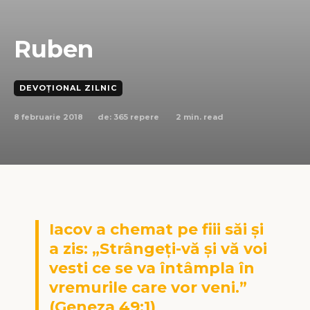
Ruben
DEVOȚIONAL ZILNIC
8 februarie 2018
2
min. read
de:
365 repere
Iacov a chemat pe fiii săi şi
a zis: „Strângeţi-vă şi vă voi
vesti ce se va întâmpla în
vremurile care vor veni.”
(Geneza 49:1)