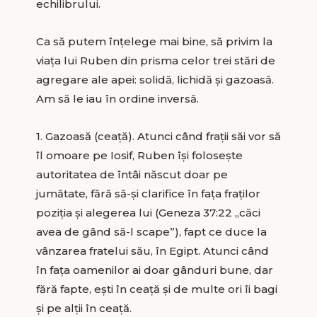
echilibrului.
Ca să putem înţelege mai bine, să privim la
viaţa lui Ruben din prisma celor trei stări de
agregare ale apei: solidă, lichidă şi gazoasă.
Am să le iau în ordine inversă.
1. Gazoasă (ceaţă). Atunci când fraţii săi vor să
îl omoare pe Iosif, Ruben îşi foloseşte
autoritatea de întâi născut doar pe
jumătate, fără să-și clarifice în faţa fraţilor
poziţia şi alegerea lui (Geneza 37:22 „căci
avea de gând să-l scape”), fapt ce duce la
vânzarea fratelui său, în Egipt. Atunci când
în faţa oamenilor ai doar gânduri bune, dar
fără fapte, eşti în ceaţă şi de multe ori îi bagi
şi pe alţii în ceață.