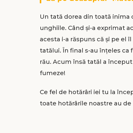
Un tată dorea din toată inima c
unghiile. Când şi-a exprimat ac
acesta i-a răspuns că şi pe el î
tatălui. În final s-au înţeles ca
rău. Acum însă tatăl a început s
fumeze!
Ce fel de hotărâri iei tu la în
toate hotărârile noastre au de
comportament? Ele sunt în leg
trebuie făcut şi pe care am neg