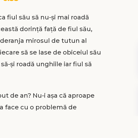
a fiul său să nu-şi mai roadă
eastă dorinţă faţă de fiul său,
l deranja mirosul de tutun al
 fiecare să se lase de obiceiul său
ă-şi roadă unghiile iar fiul să
ceput de an? Nu-i aşa că aproape
 a face cu o problemă de
ătură fie cu un lucru care
lijat să-l facem, sau cu ceva care