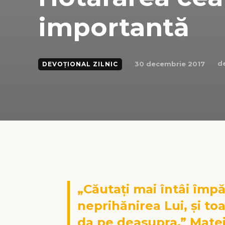
importantă
d
30 decembrie 2017
DEVOȚIONAL ZILNIC
„Căutaţi mai întâi împ
neprihănirea Lui, și toa
da pe deasupra.” Matei