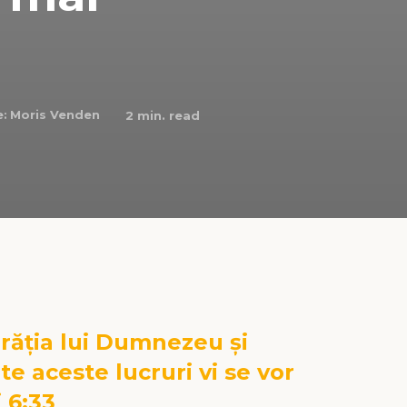
e:
Moris Venden
2
min. read
ărăţia lui Dumnezeu şi
te aceste lucruri vi se vor
 6:33